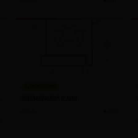
7
🗓️ 07-30
👁️ 4957
bet28365365官网
么
回顾韩国希腊历史战绩
🗓️ 08-25
👁️ 9414
4