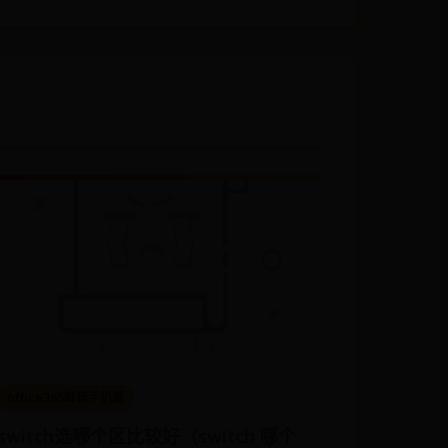
office365邮箱手机版
switch选哪个区比较好（switch 哪个