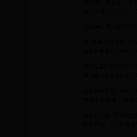
择“学籍档案查询”，
收集整理的相关资料，
2025电子录取通知
中国邮政速递物流官网：
确的准考证号及相关信
国务院客户端小程序：
型（准考证号或快递单
录取通知书电子版可以
“学籍档案查询”，即
需注意的是，不同地区
校的通知，以获取最准