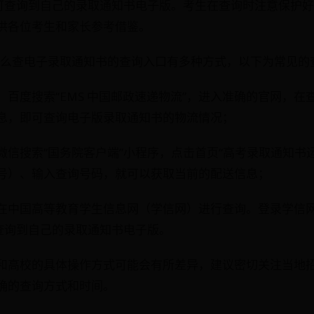
即可查询到自己的录取通知书电子版。考生在查询时注意保护
供各位考生和家长参考借鉴。
书怎么查电子录取通知书的查询入口有多种方式，以下为常见的
百度搜索“EMS 中国邮政速递物流”，进入准确的官网，在
息，即可查询电子版录取通知书的物流情况；
微信搜索“国务院客户端”小程序，点击首页“高考录取通知书
号）、输入查询号码，就可以获取当前的配送信息；
在中国高等教育学生信息网（学信网）进行查询。登录学信网
可查询到自己的录取通知书电子版。
和高校的具体操作方式可能会有所差异，建议密切关注当地
确的查询方式和时间。