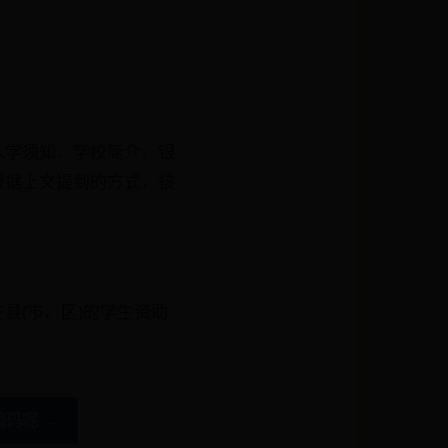
入学须知、学校简介、银
根据上文提到的方式，核
县(市、区)的学生资助
码呢 →