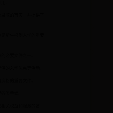
作用。
业录取的事实，并提供了
也是新生报到入学的重要
的必要文件之一。‌
提供的入学优惠等活动。
资格的重要文件。‌
各类手续。‌
受相关权益和服务的基