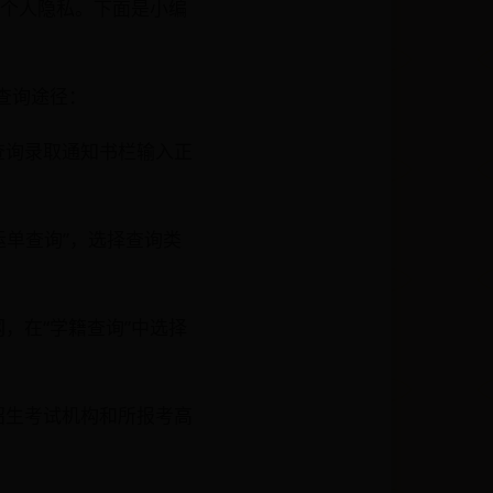
好个人隐私。下面是小编
查询途径：
查询录取通知书栏输入正
运单查询”，选择查询类
，在“学籍查询”中选择
招生考试机构和所报考高