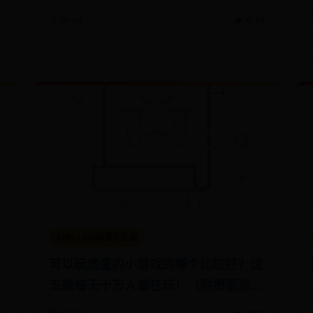
🗓️ 09-04
👁️ 4518
2
office365邮箱手机版
可以玩掼蛋的小游戏的哪个比较好？这
五款每天十万人都在玩！（附掼蛋游戏
规则）