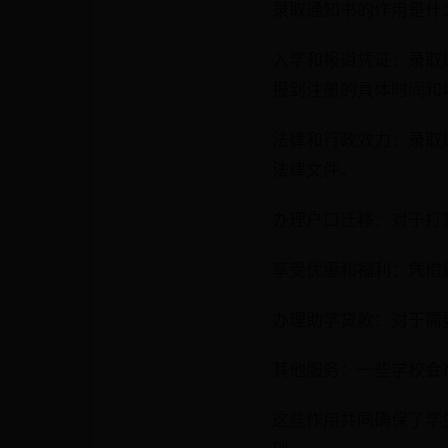
录取通知书的作用是什
入学和报道凭证：录取
报到注册的具体时间和地
法律和行政效力：录取
法律文件。‌
办理户口迁移：对于打
享受优惠和福利：凭借
办理助学贷款：对于需
其他服务：一些学校会
这些作用共同确保了学