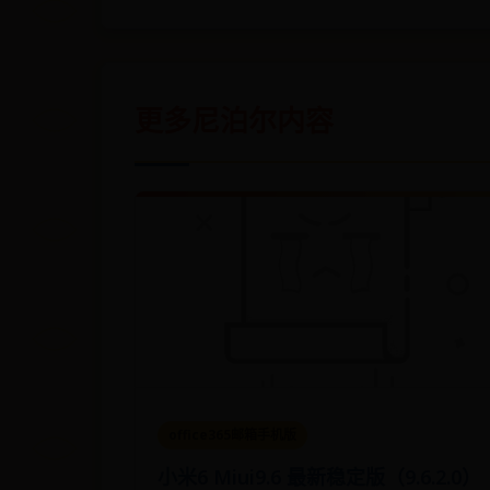
更多尼泊尔内容
office365邮箱手机版
小米6 Miui9.6 最新稳定版（9.6.2.0）