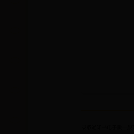
录取通知书电子版一般