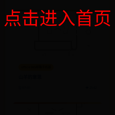
点击进入首页
office365邮箱手机版
山羊的意思
🗓️ 07-01
👁️ 2542