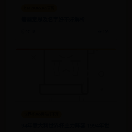
bet28365365官网
箬幽意思及名字好不好解析
🗓️ 07-18
👁️ 1031
世界杯365网站打不开
94年意大利世界杯主力阵容 1994年世