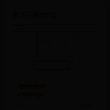
更多尼泊尔内容
bet28365365官网
杜拜國際機場
🗓️ 07-08
👁️ 5690