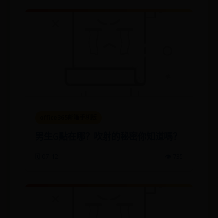
office365邮箱手机版
男生G點在哪？吹射的秘密你知道嗎？
🗓️ 07-12
👁️ 735