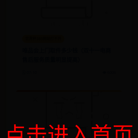
世界杯365网站打不开
唯品会上门取件多少钱（双十一电商
售后服务质量明显提高）
🗓️ 07-10
👁️ 6006
点击进入首页