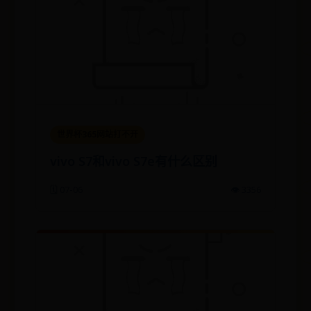
世界杯365网站打不开
vivo S7和vivo S7e有什么区别
🗓️ 07-06
👁️ 3356