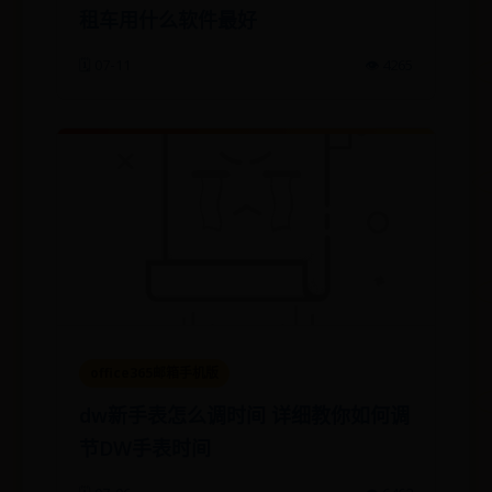
租车用什么软件最好
🗓️ 07-11
👁️ 4265
office365邮箱手机版
dw新手表怎么调时间 详细教你如何调
节DW手表时间