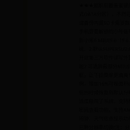
★★★刷机前最重要提
式DATA分区），不
请备份内置SD卡重要数
手机登要解锁的小号账号
新小米6 MIUI9.6
统。2.默认SUPERSU
开启第三方软件读写外置
能7.可选屏蔽部分MI
框，让下拉菜单更清爽1
例，增加16%可视面
玩的时候恢复到默认分辨
适度精简了系统，支持极
密码查看功能，支持AN
闹钟、天气信息显示功
三种分辨率切换(注：分