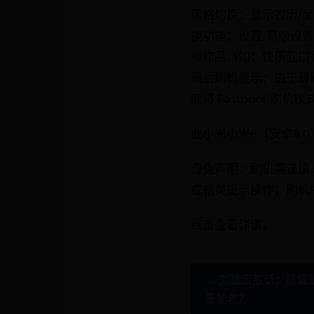
风格切换：显示农历/星
换功能：设置-高级设置-
神作品（如：快乐我期
最后刷机提示：由于最新
面将 Fastboot 
此小米小米6（安卓8.
奇兔声明：刷机需谨慎
或相关提示操作，刷机
点击查看详请↓
← 刘建宏放话：破罐
是能救？