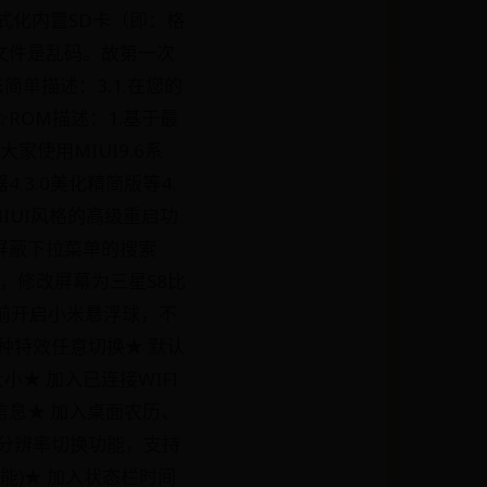
式化内置SD卡（即：格
D文件是乱码。故第一次
简单描述：3.1.在您的
ROM描述：1.基于最
大家使用MIUI9.6系
4.3.0美化精简版等4.
IUI风格的高级重启功
认屏蔽下拉菜单的搜索
，修改屏幕为三星S8比
前开启小米悬浮球，不
多种特效任意切换★ 默认
★ 加入已连接WIFI
字信息★ 加入桌面农历、
入分辨率切换功能，支持
能)★ 加入状态栏时间