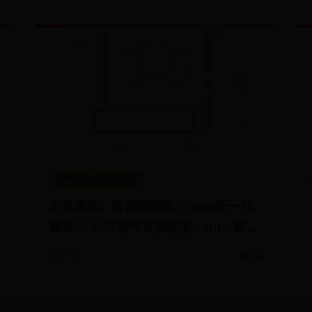
世界杯365网站打不开
正在阅读：传说很超值：Intel新一代
赛扬G530评测传说很超值：Intel新一
代赛扬G530评测
2
🗓️ 07-26
👁️ 324