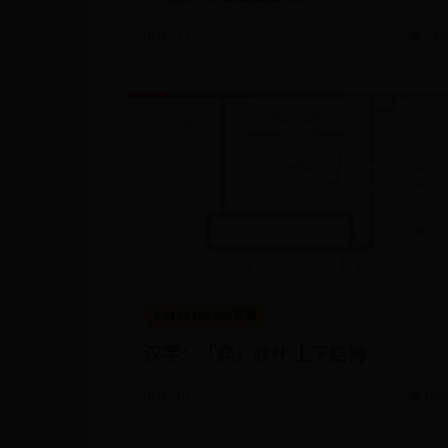
🗓️ 07-11
👁️ 743
bet28365365官网
汉字：「弈」亦廾 上下结构
🗓️ 07-07
👁️ 162