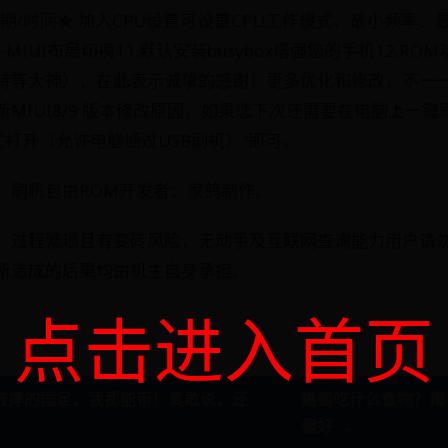
期/时间★ 加入CPU设置可设置CPU工作模式、最小频率、
MIUI布局切换11.默认安装busybox增强您的手机12.R
待等大神），在此表示诚挚的感谢！更多优化和修改，不一
MIUI8/9 版本修改原因，如果您下次还需要在电脑上一
刷机模式打开（允许电脑通过USB刷机）“即可。
0）刷机包由ROM开发者：家鸽制作。
，过程繁琐且有变砖风险，无动手及互联网查询能力用户请
所造成的后果均由机主自身承担。
点击进入首页
破摔的国足，我都能带！真敢说，还
蜥蜴吃什么食物？揭
偏好 →