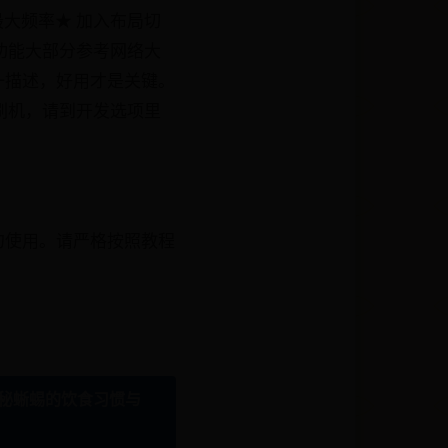
最大频率★ 加入布局切
OM功能大部分参考网络大
一描述，好用才是关键。
键刷机，请到开发选项里
勿使用。请严格按照教程
秘蜥蜴的饮食习惯与