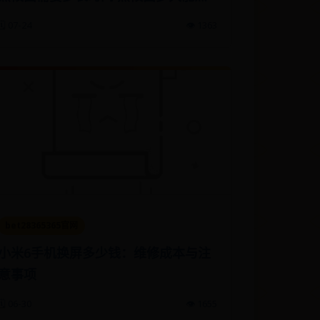
🗓️ 07-24
👁️ 1363
bet28365365官网
小米6手机换屏多少钱：维修成本与注
意事项
🗓️ 06-30
👁️ 1655