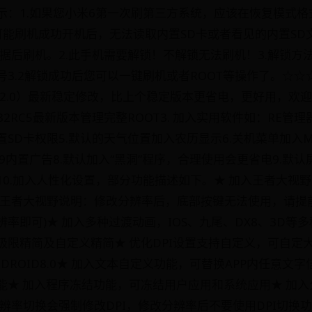
示：1.如果您小米6第一次刷第三方系统，应该在恢复模式格
然可能刷机成功开机后，无法读取内置SD卡或者看见的内置S
据后刷机。2.此手机需要解锁！不解锁无法刷机！3.解锁方法
3.2解锁成功后您可以一键刷机或者ROOT等操作了。☆☆☆
（9.6.2.0）最新稳定修改，比上个稳定版本更省电，更好用，欢迎
2.82RC5最新版本管理完整ROOT3. 加入实用软件如：RE管理器
SD卡权限5.默认的天气位置加入农历显示6.关机菜单加入M
UI9内置广告8.默认加入“黑洞”程序，合理使用会更省电9.默
0.加入人性化设置，部分功能描述如下。★ 加入王者大视野
积(王者大视野说明：修改分辨率后，底部按键无法使用，请提
率即可)★ 加入多种过渡动画，IOS、九尾、DX8、3D等
限精简及自定义精简★ 优化DPI设置支持自定义，可自定大小
DROID8.0★ 加入文本自定义功能，可替换APP内任意文
能★ 加入程序冻结功能，可冻结用户应用和系统应用★ 加
辨率切换会强制修改DPI，修改分辨率后不要使用DPI切换功