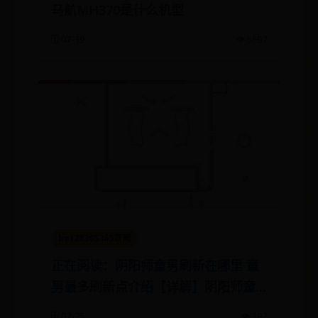
马航MH370是什么机型
🗓️ 07-19
👁️ 5697
bet28365365官网
正在阅读：阴阳师童男刷新在哪里 童
男最多刷新点介绍【详解】阴阳师童
男刷新在哪里 童男最多刷新点介绍
🗓️ 07-25
👁️ 392