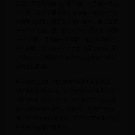
五笔中手字为何是rtgh而不是rtfh 手是一个成
字字根，成字字根的输入方法是：先打一下该
字根所在的键，再打该字根的第一、第二及最
末一个单笔画。即：键名+首笔代码+次笔代码
+末笔代码。手的第一笔是撇，第二笔是横，
末笔是竖。手字在五笔中之所以是RTGH，而
不是RTFH，原因在于五笔输入法中对于成字
字根的编码规。
牦字五笔怎么打 TRTN“牦”字的五笔编码是
TRTN五笔98版为CEN。“牦”字的五笔编码是
TRTN五笔98版为CEN。这个编码是根据五笔
输入法的字根分解规则得出的，其中“T”代表
撇，“R”代表手即提手旁，第二个“T”和“N”分别
代表另外两部分的字根。