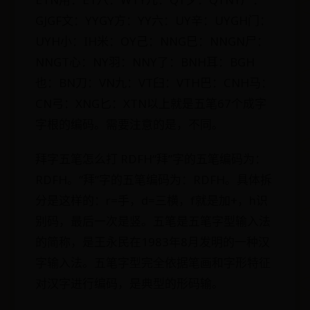
GJGF文：YYGY方：YY六：UY辛：UYGH门：
UYH小：IH米：OY己：NNG巳：NNGN尸：
NNGT心：NY羽：NNY了：BNH耳：BGH
也：BN刀：VN九：VT臼：VTH巴：CNH马：
CN弓：XNG匕：XTN以上就是五笔67个成字
字根的编码。需要注意的是，不同。
拜字五笔怎么打 RDFH“拜”字的五笔编码为：
RDFH。“拜”字的五笔编码为：RDFH。具体拆
分是这样的：r=手，d=三横，f就是加+，h识
别码，最后一次是竖。五笔是五笔字型输入法
的简称，是王永民在1983年8月发明的一种汉
字输入法。五笔字型完全依据笔画和字形特征
对汉字进行编码，是典型的形码输。