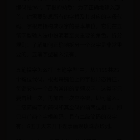
编码是“W”。字根的熟悉：为了正确地输入部
首，你需要熟悉所有的字根及其对应的字母代
码。字根是指构成汉字的基本单位，它们在五
笔字型输入法中扮演着至关重要的角色。拆分
规则：了解如何正确地拆分一个汉字是非常重
要的。五笔字型输入法有。
五笔掹字怎么打 “五笔字型”中，从1155共25
个键位代码，根据每键位上的字根形态特征，
每键安排一个最为常用的高频汉字，这类字只
要击键一次，再加击一次空格键，即可输入。
二级简码字的简码和其全码的前两位相同，即
只用前两个字根编码，具有二级简码的汉字
有：G五于天末开下理事画现玫珠表珍列。