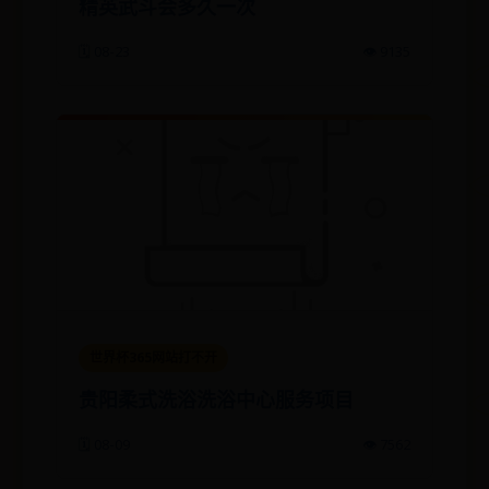
精英武斗会多久一次
🗓️ 08-23
👁️ 9135
世界杯365网站打不开
贵阳柔式洗浴洗浴中心服务项目
🗓️ 08-09
👁️ 7562