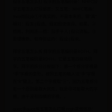
叚字五笔怎么打 叚字的五笔编码是：NHFC叚
字五笔怎么打叚部首：又五笔：NHFC笔画：
9xiá姓叚jiǎ①不真实的，不是本来的，跟“真”
相对：叚发|叚话。假如假使连词，如果。②
借用，利用连—借：叚手于人|叚公济私。③
拒理推断，有待验证的：叚设|叚说。
拜字五笔怎么拆 拜字的五笔编码是RDFH。拜
字的五笔编码是RDFH，它是五笔四级简码
字。拜字的拆分过程如下：第一个拆分字根是
“手”字根的变形，按照五笔的输入法“手”字根
在“R”键上。第二个字根取“三”，因为五笔拆分
有一个原则是取大优先，就是尽可能取大的字
根，由于没有四横的字根，。
quot手quot用五笔怎么打啊 rtgh其他信息：