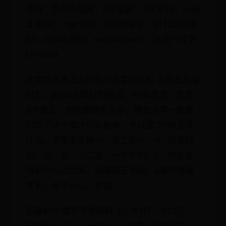
部首：手部外笔画：0总笔画：4五笔86：rtgh
五笔98：rtgh仓颉：q笔顺编号：3112四角号
码：20500郑码：mdUnicode：CJK统一汉字
U+624B
之字用五笔怎么打为什么要这么打 之的五笔编
码为：pppb这样打的原因：PP就是之，之是
在P键上，但他是键名汉字，键名汉字一般要
打四下这个键才可以出来，不过这个P键上没
什么。不觉手之舞～，足之蹈～。4、指示代
词。这；那：～二虫。～子于钓。5、用在定
语和中心词之间，组成偏正词组。a表示领属
关系：赤子～心。钟鼓。
五笔67个成字字根编码 手：RT斤：RTT乃：
ETN用：ET八：WTY儿：QT夕：QTNY广：