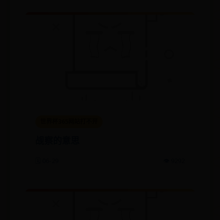
世界杯365网站打不开
觇察的意思
🗓️ 06-29
👁️ 9292