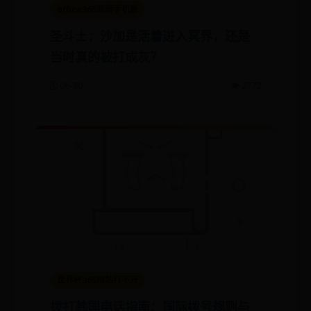
office365邮箱手机版
圣斗士：沙加是活着进入冥界，还是
当时真的被打成灰？
🗓️ 06-30
👁️ 2772
世界杯365网站打不开
拨打韩国电话指南：国际拨号规则与