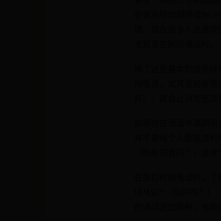
在使用移动网络或Wi
境。现在很多人也喜欢
尤其是在跨国通话时。
除了这些基本的拨号技
用敬语，尤其是对长辈
好），这会让对方感到
如果你在通话中遇到语
并不是每个人都能流利地使
（你能帮我吗？）或者“Th
在拨打韩国电话时，了
내세요?”（你好吗？）
的通话更加顺畅，也能