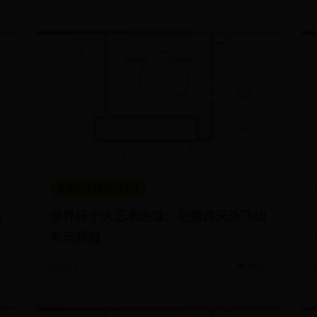
世界杯365网站打不开
仙
世界杯十大艺术进球：范佩西天外飞仙
老马穿越
7
🗓️ 06-27
👁️ 1827