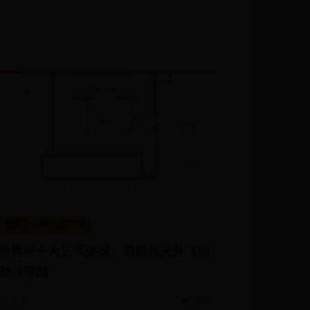
世界杯365网站打不开
世界杯十大艺术进球：范佩西天外飞仙
老马穿越
🗓️ 06-27
👁️ 1827