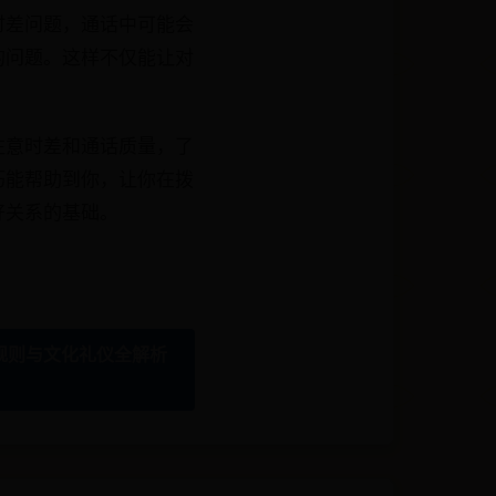
时差问题，通话中可能会
的问题。这样不仅能让对
注意时差和通话质量，了
巧能帮助到你，让你在拨
好关系的基础。
规则与文化礼仪全解析