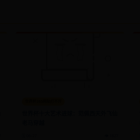
世界杯365网站打不开
仙
世界杯十大艺术进球：范佩西天外飞仙
老马穿越
7
🗓️ 06-27
👁️ 1827