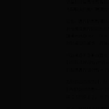
话都扮演着重要的角色
来聊聊如何拨打韩国的
首先，拨打韩国的电话
首先需要拨打国际长途
国家代码是“82”。所以
转换成国际格式。具体来说
听起来是不是有点复杂
机号码通常以“010”
比如说拨打首尔的一个固定电话
在拨打国际电话时，除
和中国的时差是一个小
第二天的早上了。为了
其次，网络信号和通话