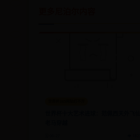
更多尼泊尔内容
世界杯365网站打不开
世界杯十大艺术进球：范佩西天外飞
老马穿越
🗓️ 06-27
👁️ 182