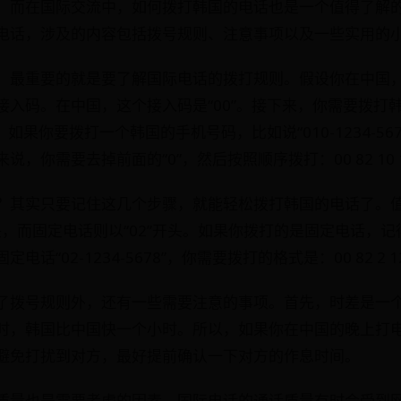
。而在国际交流中，如何拨打韩国的电话也是一个值得了解
电话，涉及的内容包括拨号规则、注意事项以及一些实用的
，最重要的就是要了解国际电话的拨打规则。假设你在中国
接入码。在中国，这个接入码是“00”。接下来，你需要拨打
，如果你要拨打一个韩国的手机号码，比如说“010-1234-5
，你需要去掉前面的“0”，然后按照顺序拨打：00 82 10 12
？其实只要记住这几个步骤，就能轻松拨打韩国的电话了。
开头，而固定电话则以“02”开头。如果你拨打的是固定电话，记
“02-1234-5678”，你需要拨打的格式是：00 82 2 12
了拨号规则外，还有一些需要注意的事项。首先，时差是一
时，韩国比中国快一个小时。所以，如果你在中国的晚上打
避免打扰到对方，最好提前确认一下对方的作息时间。
质量也是需要考虑的因素。国际电话的通话质量有时会受到