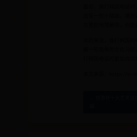
最后，拨打韩国电话时
出现一些小插曲。遇到
方更好地理解你，也能
总的来说，拨打韩国的
解一些简单的文化习俗
打韩国电话时更加自信
本文来源：https://scz
← 世界杯十大艺术进
越