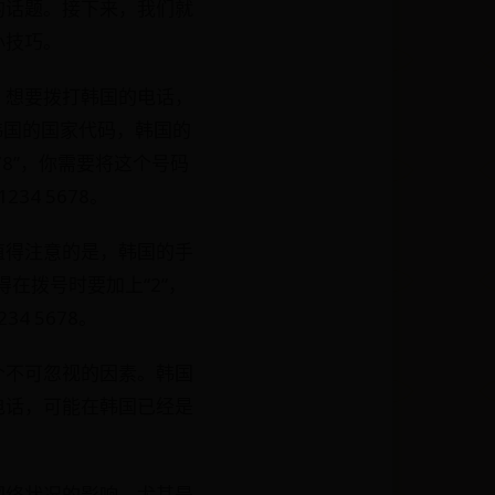
的话题。接下来，我们就
小技巧。
，想要拨打韩国的电话，
韩国的国家代码，韩国的
678”，你需要将这个号码
34 5678。
值得注意的是，韩国的手
得在拨号时要加上“2”，
34 5678。
个不可忽视的因素。韩国
电话，可能在韩国已经是
网络状况的影响，尤其是