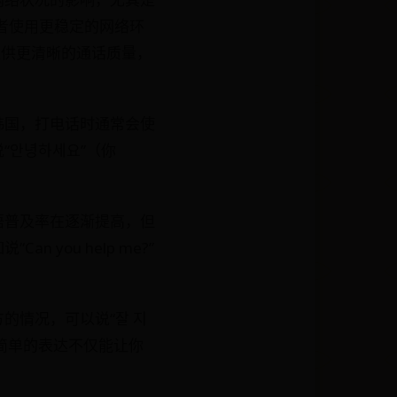
或者使用更稳定的网络环
提供更清晰的通话质量，
韩国，打电话时通常会使
안녕하세요”（你
语普及率在逐渐提高，但
you help me?”
的情况，可以说“잘 지
些简单的表达不仅能让你