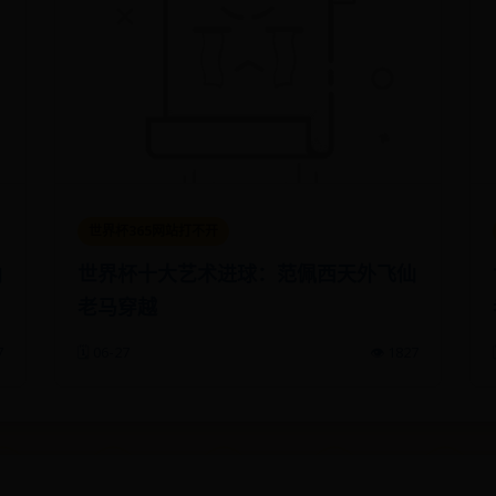
世界杯365网站打不开
仙
世界杯十大艺术进球：范佩西天外飞仙
老马穿越
7
🗓️ 06-27
👁️ 1827