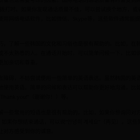
-Fi拨打时。如果你发现通话质量不佳，可以尝试换个地方，
使用网络电话软件，比如微信、Skype等，这些软件通常能
巧，了解一些韩国的文化和习俗也是很有帮助的。比如，在
或不太熟悉的人。在通话开始时，可以简单问候一下，比如说“
更加亲切和尊重。
言障碍，不妨尝试使用一些简单的英语表达。虽然韩国的英
用英语。简单的问候和表达可以帮助你更好地沟通，比如说“Can 
ank you!”（谢谢你！）等。
解一些常用的短语也是很有帮助的。比如，如果你想询问对方
，如果你想结束通话，可以说“안녕히 계세요”（再见）。这
让对方感受到你的诚意。