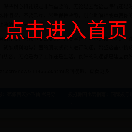
，保持耐心和礼貌是非常重要的。无论是因为语言障碍还是
这种情况，不要急躁，尽量保持冷静，耐心地解释或重复你
点击进入首页
让通话变得更加愉快。
电话并没有想象中那么复杂。只要掌握了基本的拨号规则，
，就能顺利地与韩国的朋友或家人进行沟通。希望这些小技
和从容。无论是为了工作还是生活，良好的沟通都是建立良
kzz.com/news/1146668.html返回搜狐，查看更多
球：范佩西天外飞仙 老马穿
拨打韩国电话指南：国际拨号
→