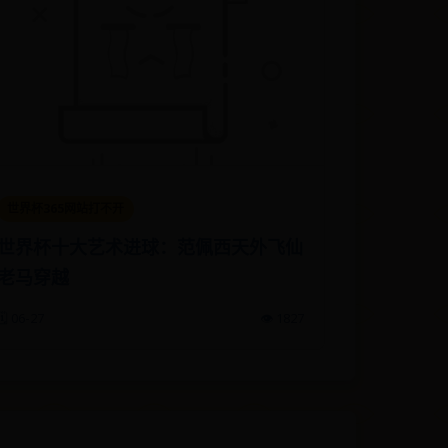
世界杯365网站打不开
世界杯十大艺术进球：范佩西天外飞仙
老马穿越
🗓️ 06-27
👁️ 1827