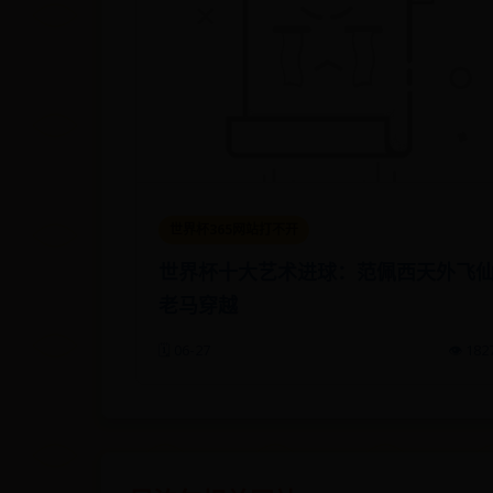
世界杯365网站打不开
世界杯十大艺术进球：范佩西天外飞
老马穿越
🗓️ 06-27
👁️ 182