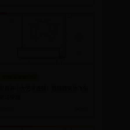
世界杯365网站打不开
世界杯十大艺术进球：范佩西天外飞仙
老马穿越
🗓️ 06-27
👁️ 1827