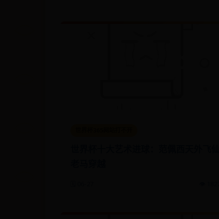
世界杯365网站打不开
世界杯十大艺术进球：范佩西天外飞
老马穿越
🗓️ 06-27
👁️ 182