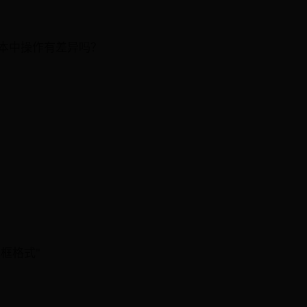
版本中操作有差异吗？
框格式"