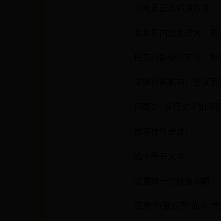
可能原因及解决方法：
文本框内边距过大：右键
段落间距设置不当：检
字体行高影响：尝试更
问题2：多行文字如何
推荐操作步骤：
选中所有文本
设置统一的段落间距
使用"分散对齐"而非"左