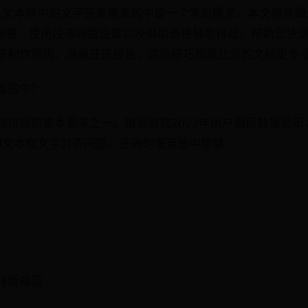
，让文本框中的文字完美垂直居中是一个常见需求。本文将详细
卡调整、使用段落间距设置以及借助表格辅助排版，帮助您快
是制作简历、海报还是报告，这些技巧都能让您的文档更专
直居中？
档排版的基本要求之一。根据微软2022年用户调研数据显示
遇到文本框文字对齐问题。正确的垂直居中能够：
排版规范