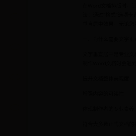
在Word文档排版时
法：通过"格式"选项
垂直居中效果。无论您
一、为什么需要文字垂
文字垂直居中是专业文
制作Word文档时会
提升文档整体美观度
增强内容的可读性
体现制作者的专业素养
符合大多数正式文档的