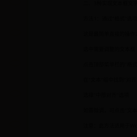
二、3种实现文本框文
方法1：通过"格式"选
这是最简单直接的操作
选中需要调整的文本框
点击顶部菜单栏的"格式
在"文本"组中找到"对齐
选择"中部对齐"选项
如需微调，可点击"文
注意：此方法适用于Wo