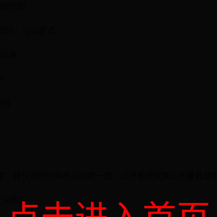
精确控制
想时，可以尝试：
段落"
中
距值
本，建议保持段前段后间距一致，这样能确保真正的垂直居
点击进入首页
复杂居中