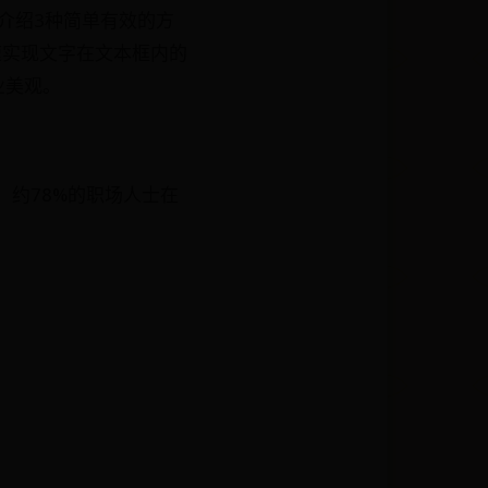
介绍3种简单有效的方
速实现文字在文本框内的
业美观。
，约78%的职场人士在