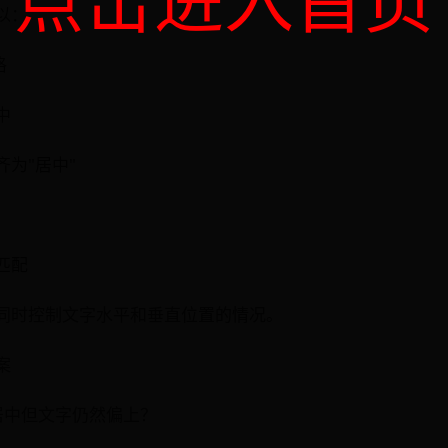
以：
格
中
为"居中"
）
匹配
同时控制文字水平和垂直位置的情况。
案
居中但文字仍然偏上？