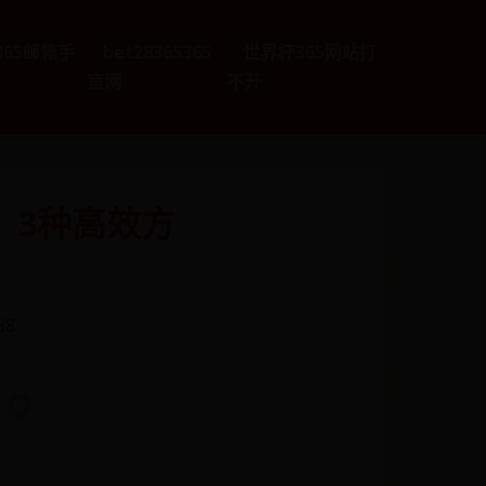
e365邮箱手
bet28365365
世界杯365网站打
官网
不开
？3种高效方
88