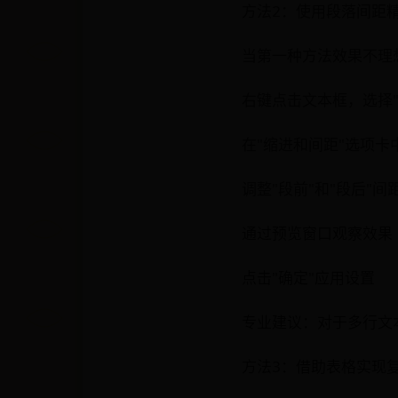
方法2：使用段落间距
当第一种方法效果不理
右键点击文本框，选择"
在"缩进和间距"选项卡
调整"段前"和"段后"间
通过预览窗口观察效果
点击"确定"应用设置
专业建议：对于多行文
方法3：借助表格实现