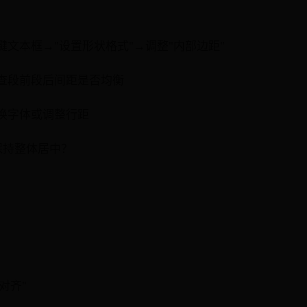
文本框→"设置形状格式"→调整"内部边距"
查段前段后间距是否均衡
换字体或调整行距
保持整体居中？
对齐"