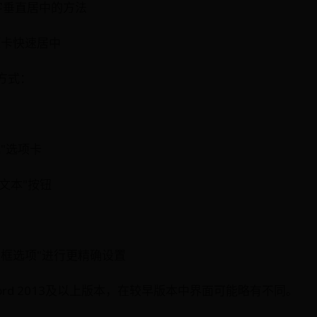
字垂直居中的方法
项卡快速居中
方式：
"选项卡
文本"按钮
本框选项"进行更精确设置
rd 2013及以上版本，在较早版本中界面可能略有不同。