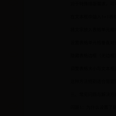
对于特殊排版需求，可
在文本框中插入1×1表
将文字放入表格单元格
设置表格单元格垂直对齐
隐藏表格边框（无边框
调整表格大小与文本框
这种方法特别适合需要
三、常见问题与解决方
问题1：为什么设置了