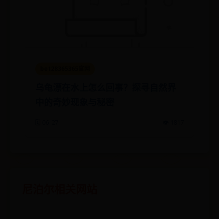
bet28365365官网
乌龟漂在水上怎么回事？探寻自然界
中的奇妙现象与秘密
🗓️ 06-27
👁️ 1817
尼泊尔相关网站