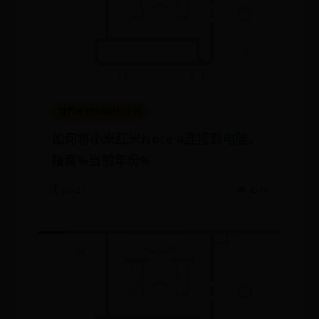
世界杯365网站打不开
如何将小米红米Note 4连接到电脑。
指南%当前年份%
🗓️ 06-27
👁️ 4573