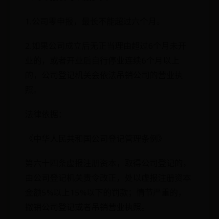
1.公司零申报，最长不能超过六个月。
2.如果公司成立后无正当理由超过6个月未开
业的，或者开业后自行停业连续6个月以上
的，公司登记机关会依法吊销公司的营业执
照。
法律依据：
《中华人民共和国公司登记管理条例》
第六十四条虚报注册资本，取得公司登记的，
由公司登记机关责令改正，处以虚报注册资本
金额5%以上15%以下的罚款；情节严重的，
撤销公司登记或者吊销营业执照。