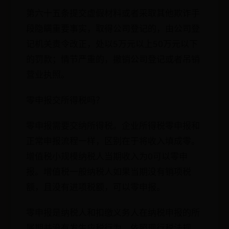
第六十五条提交虚假材料或者采取其他欺诈手
段隐瞒重要事实，取得公司登记的，由公司登
记机关责令改正，处以5万元以上50万元以下
的罚款；情节严重的，撤销公司登记或者吊销
营业执照。
零申报交所得税吗？
零申报需要交纳所得税。企业所得税零申报和
正常申报流程一样，区别在于将收入填成零。
增值税小规模纳税人当期收入为0可以零申
报。增值税一般纳税人如果当期没有销项税
额，且没有进项税额，可以零申报。
零申报是纳税人和扣缴义务人在纳税申报的所
属期并没有发生应税行为，依照现行税法规