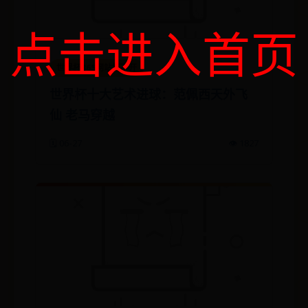
点击进入首页
世界杯365网站打不开
世界杯十大艺术进球：范佩西天外飞
仙 老马穿越
🗓️ 06-27
👁️ 1827