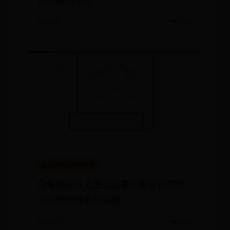
价仅需15.2元
🗓️ 06-27
👁️ 2137
bet28365365官网
乌龟漂在水上怎么回事？探寻自然界
中的奇妙现象与秘密
🗓️ 06-27
👁️ 1817