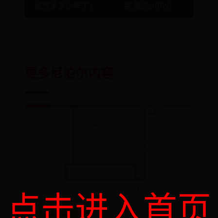
经传承多少年了）
换 韩元(KRW) →
更多尼泊尔内容
点击进入首页
bet28365365官网