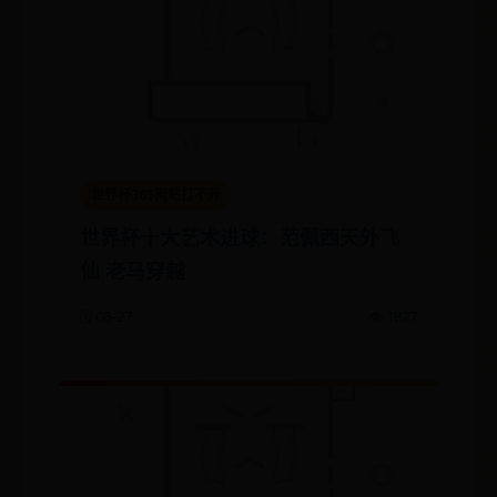
世界杯365网站打不开
世界杯十大艺术进球：范佩西天外飞
仙 老马穿越
🗓️ 06-27
👁️ 1827