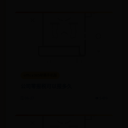
office365邮箱手机版
​公司零报税可以报多久
🗓️ 06-27
👁️ 5439