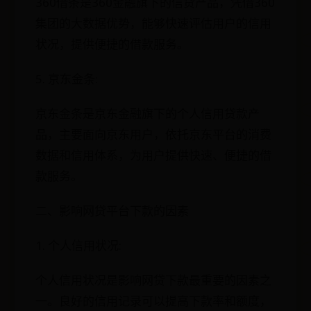
360借条是360金融旗下的信贷产品，凭借360
集团的大数据优势，能够快速评估用户的信用
状况，提供便捷的借款服务。
5. 京东金条:
京东金条是京东金融旗下的个人信用贷款产
品，主要面向京东用户，依托京东平台的消费
数据和信用体系，为用户提供快速、便捷的借
款服务。
二、影响网贷平台下款的因素
1. 个人信用状况:
个人信用状况是影响网贷下款最重要的因素之
一。良好的信用记录可以提高下款率和额度，