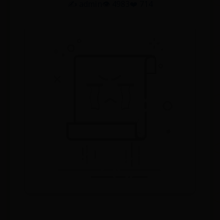
✍️ admin
👁️ 4983
❤️ 714