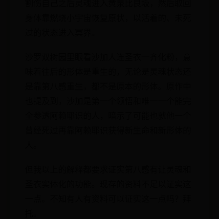
割伤自己之后灵魂进入黄泉比良坂，然后取回
身体靠燃烧小宇宙恢复原状，以活着的、未死
过的状态进入冥界。
沙罗双树园里眼看沙加人连圣衣一齐化粉，意
味着往后的形体是重生的，无论是灵魂状态还
是靠第八感重生，都不是原本的形体。原作中
也提及到，沙加是第一个领悟和唯一一个能完
全参透阿赖耶识的人，暗示了可能也就他一个
曾经死过再靠阿赖耶识获得新生命和新形体的
人。
但我以上的解释都要求证实第八感有让灵魂和
圣衣实体化的功能。现存的资料不足以证实这
一点。不知有人有资料可以证实这一点吗？拜
托。