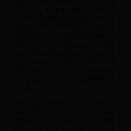
击者3人是说，“沙加已经在那时死去了吗？为
了写那血书，他的灵魂带领他到沙罗双树下。”
他们是说沙加肉身已经死去和将近化粉，但灵
魂靠意志力回到人间将肉身带到沙罗双树下去
写血书和涅磐。那是个靠意志力牵动的肉身，
已经不是活人了。沙加涅磐前还说过一段很长
的话，但没有张嘴。修罗说送他一程，他似乎
也听不见。修罗用手刀砍到他才感觉他已经不
是活人，说了句“果然。。。”之后沙加连圣衣
一齐化粉。在那么接近的距离，修罗的感觉不
会有错。
女神冥王篇过后能回到人间这一点也被用来说
明是从未死过的证据。但既然有了第八感是能
超脱生死，也能保持人形出入冥界，说明靠第
八感维持的生命也是真实的生命，回到人间属