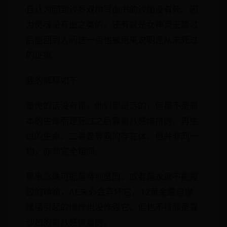
且认为回到沙罗双树写血书的沙加没有死、因
为灵魂没有血之类的。还有就是女神冥王篇过
后能回到人间这一点也被用来说明是从未死过
的证据。
我的解释如下：
童虎的话没有错，他们都是活的，但都不是原
本的生命而是死过之后靠第八感维持的、再生
过的生命。二者是等同的存在体，但并非同一
物，亦非完全相同。
那串念珠可能是特别坚固，或者是永远不能摧
毁的神物，AE未必会弄坏它，12黄金靠自爆
撞墙引起的爆炸也没炸毁它。但也不排除是靠
沙加的第八感恢复的。