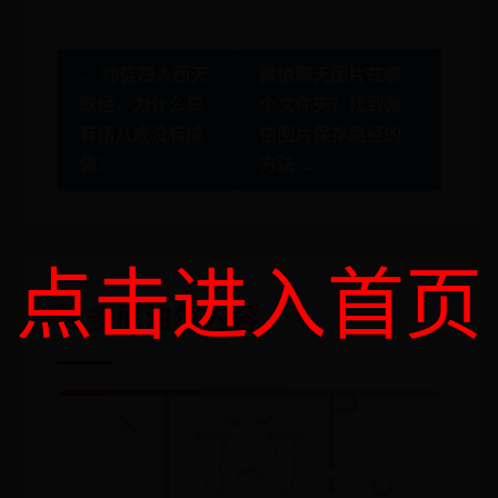
← 师徒四人西天
微信聊天图片在哪
取经，为什么只
个文件夹？找到微
有猪八戒没有成
信图片保存路径的
佛？
方法 →
点击进入首页
更多尼泊尔内容