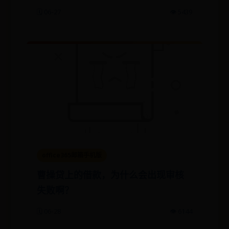
🗓️ 06-27
👁️ 5439
office365邮箱手机版
曹操贷上的借款，为什么会出现审核
失败啊？
🗓️ 06-28
👁️ 6144