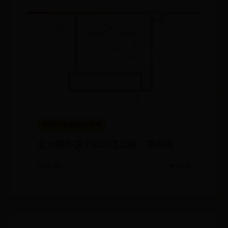
世界杯365网站打不开
北大软件这个公司怎么样，郑州的
🗓️ 06-28
👁️ 7486