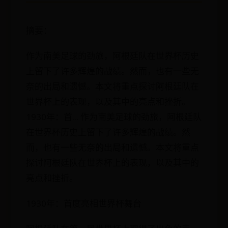
摘要：
作为南美足球的劲旅，阿根廷队在世界杯历史
上留下了许多辉煌的战绩。然而，也有一些无
奈的出局和遗憾。本文将重点探讨阿根廷队在
世界杯上的表现，以及其中的亮点和挫折。
1930年：首... 作为南美足球的劲旅，阿根廷队
在世界杯历史上留下了许多辉煌的战绩。然
而，也有一些无奈的出局和遗憾。本文将重点
探讨阿根廷队在世界杯上的表现，以及其中的
亮点和挫折。
1930年：首度亮相世界杯舞台