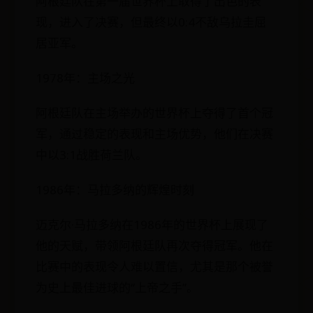
阿根廷队在第一届世界杯上取得了出色的表
现，进入了决赛，但最终以0:4不敌乌拉圭屈
居亚军。
1978年：主场之光
阿根廷队在主场举办的世界杯上夺得了首个冠
军，通过稳定的表现和主场优势，他们在决赛
中以3:1战胜荷兰队。
1986年：马拉多纳的辉煌时刻
迈克尔·马拉多纳在1986年的世界杯上展现了
他的天赋，带领阿根廷队再次夺得冠军。他在
比赛中的表现令人难以置信，尤其是那个被誉
为史上最佳进球的“上帝之手”。