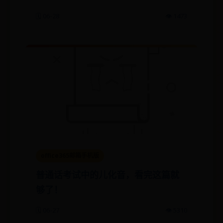
门！
🗓️ 06-28
👁️ 1473
office365邮箱手机版
普通话考试中的儿化音，看完这篇就
够了！
🗓️ 06-27
👁️ 5310