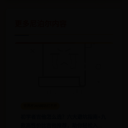
更多尼泊尔内容
世界杯365网站打不开
初学者吉他怎么选？六大避坑指南+九
款高性价比吉他推荐，助你轻松入