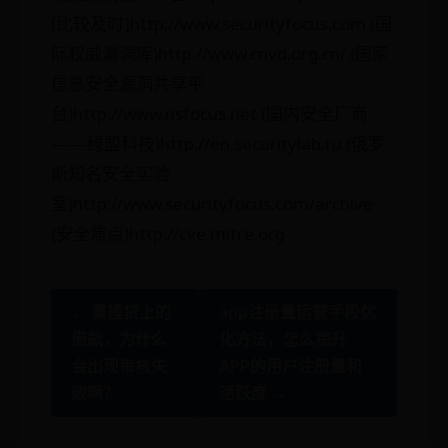
[比较及时]http://www.securityfocus.com (国
际权威漏洞库)http://www.cnvd.org.cn/ (国家
信息安全漏洞共享平
台)http://www.nsfocus.net (国内安全厂商
——绿盟科技)http://en.securitylab.ru (俄罗
斯知名安全实验
室)http://www.securityfocus.com/archive
(安全焦点)http://cve.mitre.org
← 曹操贷上的
app注册量运营手段优
借款，为什么
化方法，怎么提升
会出现审核失
APP的用户注册量和
败啊？
活跃度 →