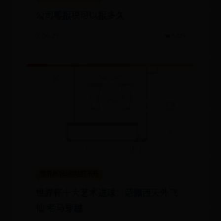
​公司零报税可以报多久
🗓️ 06-27
👁️ 5439
世界杯365网站打不开
世界杯十大艺术进球：范佩西天外飞
仙 老马穿越