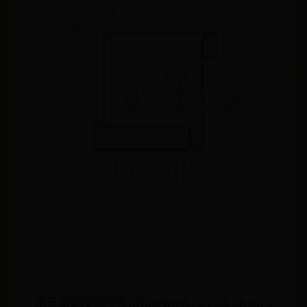
常见漏洞发布平台http://www.exploit-db.com