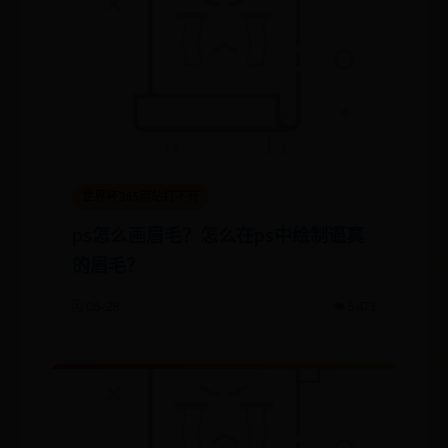
世界杯365网站打不开
ps怎么画眉毛？怎么在ps中绘制逼真
的眉毛？
🗓️ 06-28
👁️ 5473