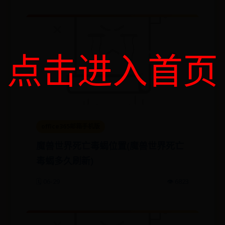
点击进入首页
office365邮箱手机版
魔兽世界死亡毒蝎位置(魔兽世界死亡
毒蝎多久刷新)
🗓️ 06-29
👁️ 6823