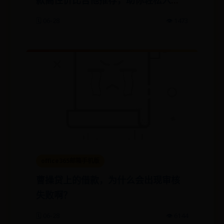
款高性价比吉他推荐，助你轻松入
门！
🗓️ 06-28
👁️ 1473
office365邮箱手机版
曹操贷上的借款，为什么会出现审核
失败啊？
🗓️ 06-28
👁️ 6144