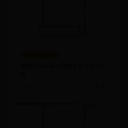
世界杯365网站打不开
华硕b150m-et V5是啥主板,性能怎么
样
🗓️ 06-27
👁️ 1950