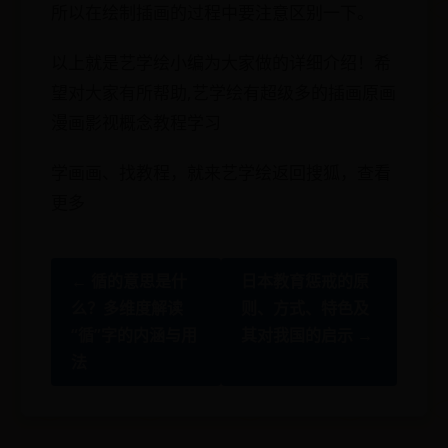
所以在绘制插画的过程中要注意区别一下。
以上就是艺学绘小编为大家做的详细介绍！希
望对大家有所帮助,艺学绘有超级多的插画原画
漫画影视概念教程学习
学画画、找教程，就来艺学绘返回搜狐，查看
更多
← 循的意思是什
日本教育惩戒的原
么？多维度解读
则、方式、特色及
“循”字的内涵与用
其对我国的启示 →
法