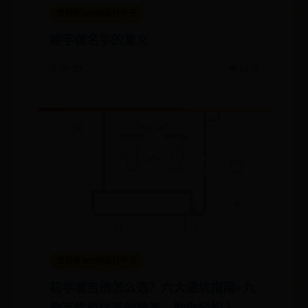
世界杯365网站打不开
晙字做名字的意义
🗓️ 06-29
👁️ 5378
世界杯365网站打不开
初学者吉他怎么选？六大避坑指南+九