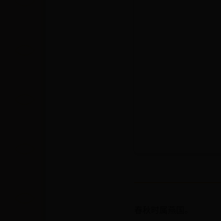
春秋时属燕国。