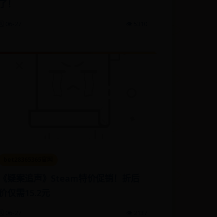
了！
🗓️ 06-27
👁️ 5310
bet28365365官网
《疑案追声》Steam特价促销！折后
价仅需15.2元
🗓️ 06-27
👁️ 2137