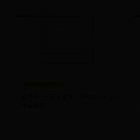
世界杯365网站打不开
世界杯十大艺术进球：范佩西天外飞仙
老马穿越
0
🗓️ 06-27
👁️ 1827