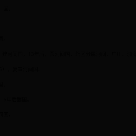
二国。
国。
，建河间国；13年后，罢河间国，辖区分属河间、广川、渤海
5），复置河间国。
国。
，6年后罢国。
间国。
。