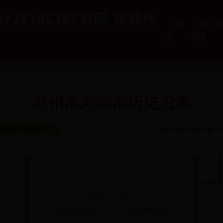
et28365365官网-世界杯
首
offic
页
机版
沧州市河间市历史沿革
🗓️ 2025-06-29 04:27:25
✍️ admin
👁️ 8800
❤️ 3
世界杯365网站打不开