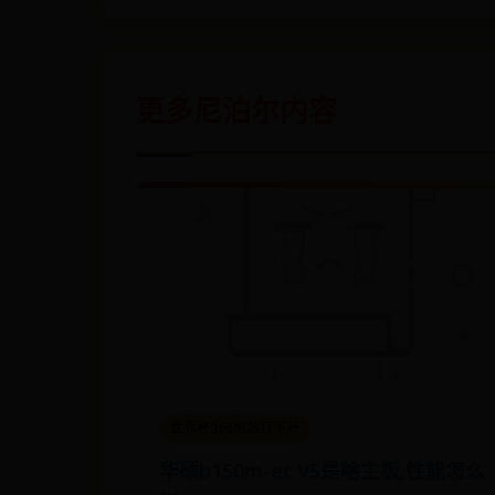
更多尼泊尔内容
世界杯365网站打不开
华硕b150m-et V5是啥主板,性能怎么