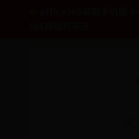
office365邮箱手机版-b
365网站打不开