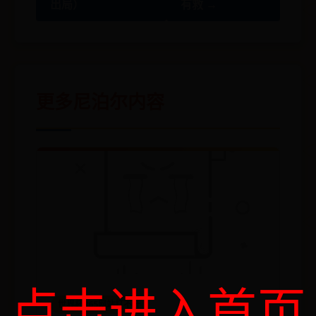
出局）
有救 →
更多尼泊尔内容
点击进入首页
世界杯365网站打不开