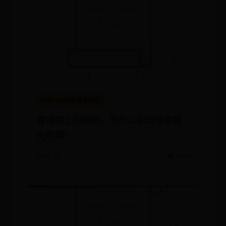
office365邮箱手机版
曹操贷上的借款，为什么会出现审核
失败啊？
🗓️ 06-28
👁️ 6144