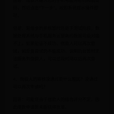
回答：借款人输入您的手机号服务密码和验证
码，然后点击“下一步”，按照系统提示操作即
可。
但是，易借金的系统暂时还处于测试阶段，数
据处理系统与手机服务运营商的数据可能对接
不上。如果验证不成功，借款人可以再次尝
试，如反复尝试仍不能成功，说明后台暂时无
法服务到借款人，可以过段时间以后再次尝
试。
4、借款人的审核没通过是什么原因？没通过
可以再次申请吗？
回答：可能是由于借款人的综合评分不足，因
此借款申请暂未能获得批准。