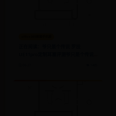
office365邮箱手机版
正在阅读：爷只是个传说 罗技
UE11pro定制耳塞评测爷只是个传说
罗技UE11pro定制耳塞评测
🗓️ 06-27
👁️ 1485