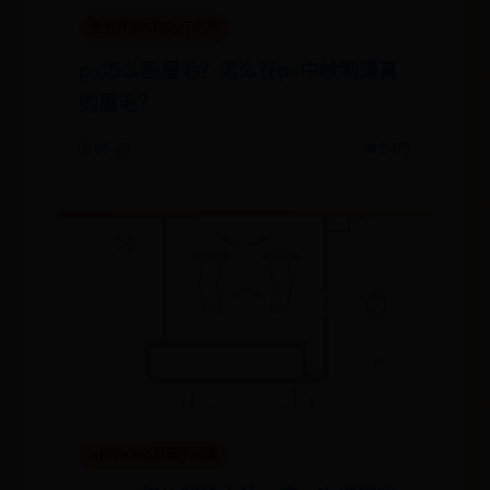
世界杯365网站打不开
ps怎么画眉毛？怎么在ps中绘制逼真
的眉毛？
🗓️ 06-28
👁️ 5473
office365邮箱手机版