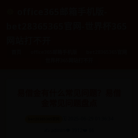
office365邮箱手机版-
bet28365365官网-世界杯365
网站打不开
首页
office365邮箱手机版
bet28365365官网
世界杯365网站打不开
易借金有什么常见问题？易借
金常见问题盘点
🗓️ 2025-06-29 01:36:34
bet28365365官网
✍️ admin
👁️ 3912
❤️ 66