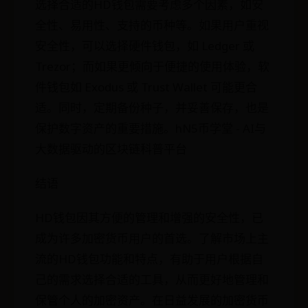
选择合适的HD钱包需要考虑多个因素，如安
全性、易用性、支持的币种等。如果用户重视
安全性，可以选择硬件钱包，如 Ledger 或
Trezor；而如果更倾向于便捷的使用体验，软
件钱包如 Exodus 或 Trust Wallet 可能更合
适。同时，定期备份种子，并妥善保存，也是
保护数字资产的重要措施。hN5币学堂 - AI与
大数据驱动的区块链科普平台
结语
HD钱包因其方便的管理和增强的安全性，已
成为许多加密货币用户的首选。了解市场上主
流的HD钱包功能和特点，有助于用户根据自
己的需求选择合适的工具，从而更好地管理和
保管个人的加密资产。在日益发展的加密货币