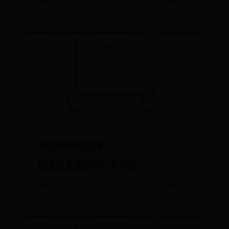
🗓️ 07-08
👁️ 5141
世界杯365网站打不开
恶搞整蛊类的软件有哪些
🗓️ 07-01
👁️ 7203