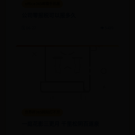
office365邮箱手机版
​公司零报税可以报多久
🗓️ 06-27
👁️ 5439
世界杯365网站打不开
一庭花影三更月 千里松阴百道泉