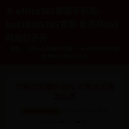
office365邮箱手机版-
bet28365365官网-世界杯365
网站打不开
首页
office365邮箱手机版
bet28365365官网
世界杯365网站打不开
可莱丝面膜好用吗 可莱丝面膜
怎么样
🗓️ 2025-07-07 04:10:41
office365邮箱手机版
✍️ admin
👁️ 5023
❤️ 637