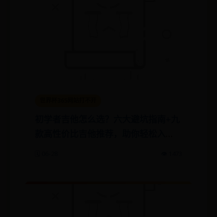
世界杯365网站打不开
初学者吉他怎么选？六大避坑指南+九
款高性价比吉他推荐，助你轻松入
门！
🗓️ 06-28
👁️ 1473