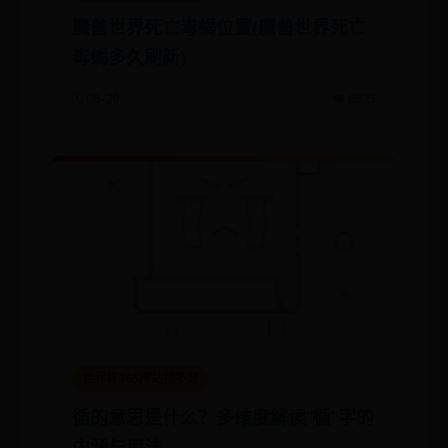
魔兽世界死亡毒蝎位置(魔兽世界死亡
毒蝎多久刷新)
🗓️ 06-29
👁️ 6823
世界杯365网站打不开
循的意思是什么？多维度解读“循”字的
内涵与用法