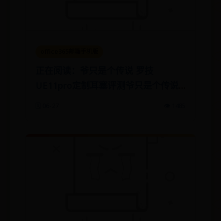
office365邮箱手机版
正在阅读：爷只是个传说 罗技
UE11pro定制耳塞评测爷只是个传说
罗技UE11pro定制耳塞评测
🗓️ 06-27
👁️ 1485