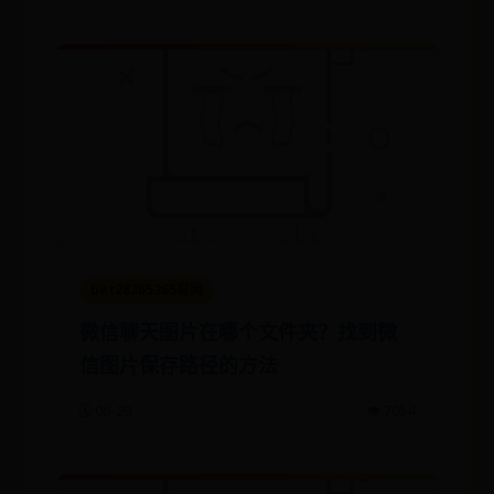
bet28365365官网
微信聊天图片在哪个文件夹？找到微
信图片保存路径的方法
🗓️ 06-29
👁️ 7054