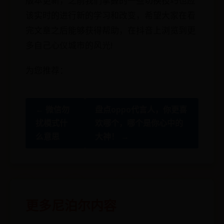
版本更新，之前我们掌握的一些切换技巧也应
该实时的进行新的学习和改变，希望大家在看
完文章之后能够获得帮助，在抖音上浏览到更
多自己心仪城市的风光!
为您推荐：
← 微信勿
盘点oppo代言人，你更喜
扰模式什
欢哪个，哪个是你心中的
么意思
大神！ →
更多尼泊尔内容