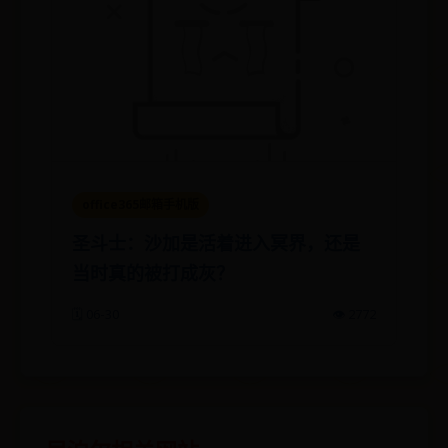
office365邮箱手机版
圣斗士：沙加是活着进入冥界，还是
当时真的被打成灰？
🗓️ 06-30
👁️ 2772