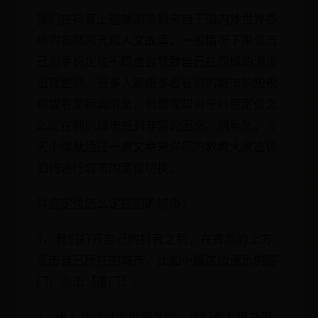
我们在抖音上能够浏览到来自于国内外世界各
地的自然风光和人文故事，一般情况下来说自
己的手机定位不同也会导致自己在同城的浏览
出现差别。很多人都想多看看别的城市的短视
频或者是新闻消息，但是呢却对于抖音定位怎
么定在别的城市感到非常的困惑。别着急，今
天小编就通过一篇文章来详细的教教大家应该
如何进行城市的定位切换。
抖音定位怎么定在别的城市：
1、我们打开自己的抖音之后，在首页的上方
点击自己所在的城市，比如小编这边演示的厦
门，点击【厦门】。
2、进入到同城的页面之后，我们会发现并没