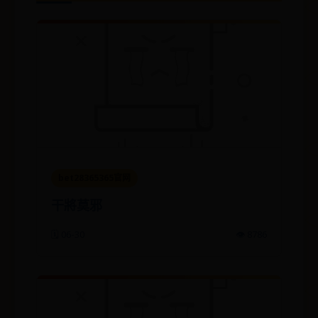
bet28365365官网
干將莫邪
🗓️ 06-30
👁️ 8786