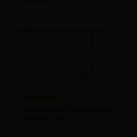
🗓️ 06-30
👁️ 2858
bet28365365官网
澳柯玛抽油烟机好不好 澳柯玛抽油烟
机价格介绍【详解】
🗓️ 06-29
👁️ 6005