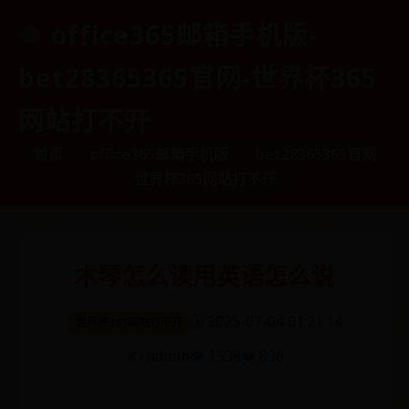
office365邮箱手机版-
bet28365365官网-世界杯365
网站打不开
首页
office365邮箱手机版
bet28365365官网
世界杯365网站打不开
木琴怎么读用英语怎么说
🗓️ 2025-07-04 01:21:14
世界杯365网站打不开
✍️ admin
👁️ 1538
❤️ 896