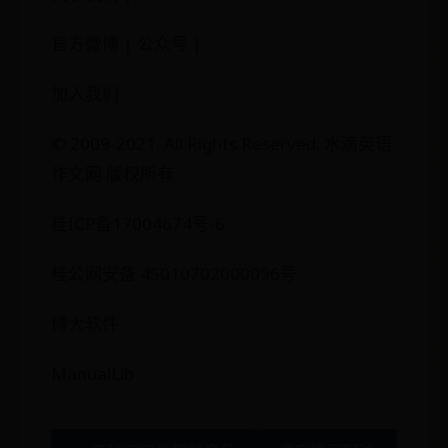
官方微博 | 公众号 |
加入我们
© 2009-2021. All Rights Reserved. 水滴英语
作文网 版权所有
桂ICP备17004674号-6
桂公网安备 45010702000096号
博大软件
ManualLib