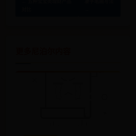
← 五种宝宝类理财产品
凄字笔画写法
对比
→
更多尼泊尔内容