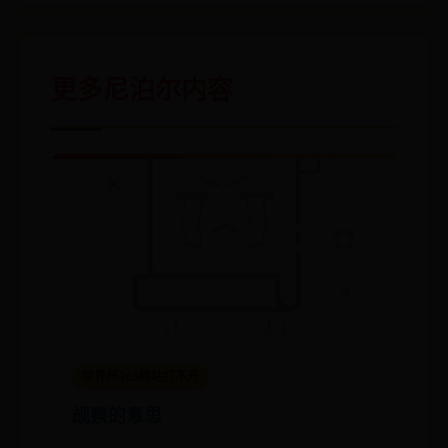
更多尼泊尔内容
世界杯365网站打不开
觇察的意思