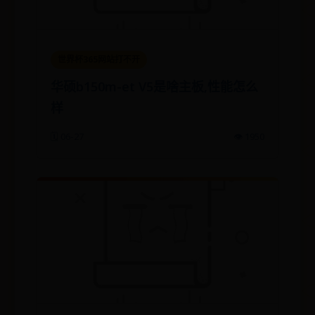
世界杯365网站打不开
华硕b150m-et V5是啥主板,性能怎么
样
🗓️ 06-27
👁️ 1950