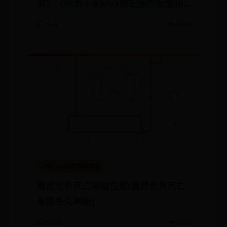
何？（探索小米Max标配版的配置和
功能，感受大屏手机的魅力）
🗓️ 07-01
👁️ 9641
office365邮箱手机版
魔兽世界死亡毒蝎位置(魔兽世界死亡
毒蝎多久刷新)
🗓️ 06-29
👁️ 6823