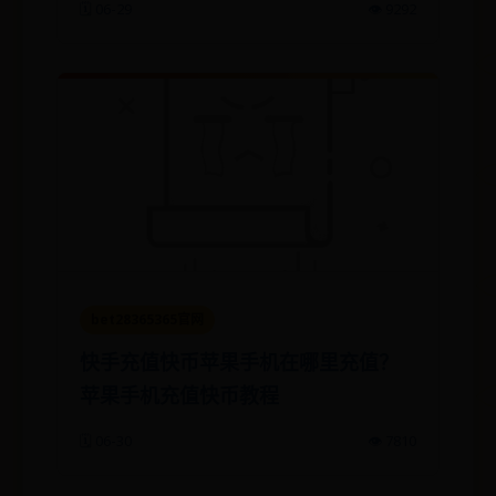
🗓️ 06-29
👁️ 9292
bet28365365官网
快手充值快币苹果手机在哪里充值？
苹果手机充值快币教程
🗓️ 06-30
👁️ 7810