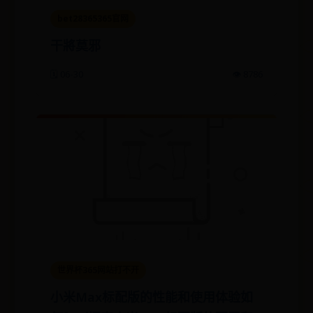
bet28365365官网
干將莫邪
🗓️ 06-30
👁️ 8786
世界杯365网站打不开
小米Max标配版的性能和使用体验如