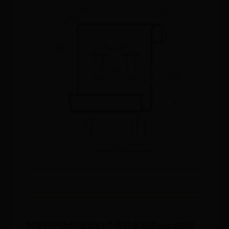
阿里巴巴为您找到61个今日最新的gts450显