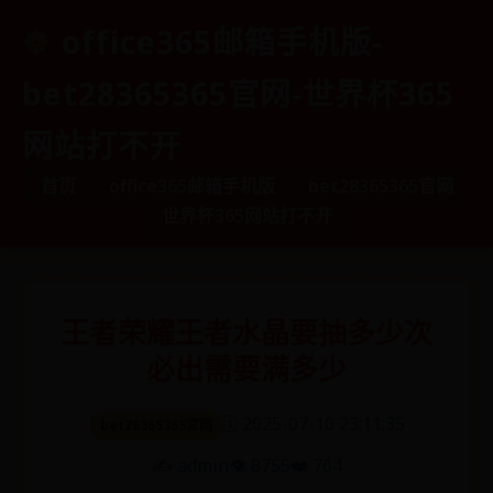
office365邮箱手机版-
bet28365365官网-世界杯365
网站打不开
首页
office365邮箱手机版
bet28365365官网
世界杯365网站打不开
王者荣耀王者水晶要抽多少次
必出需要满多少
🗓️ 2025-07-10 23:11:35
bet28365365官网
✍️ admin
👁️ 8755
❤️ 764