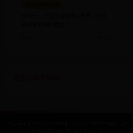
office365邮箱手机版
圣斗士：沙加是活着进入冥界，还是
当时真的被打成灰？
🗓️ 06-30
👁️ 2772
尼泊尔相关网站
Copyright ©
2026
office365邮箱手机版-bet28365365官网-世界
杯365网站打不开 All Rights Reserved.