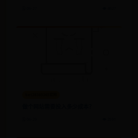
🗓️ 06-27
👁️ 4627
bet28365365官网
做个网站需要投入多少成本？
🗓️ 06-29
👁️ 2591