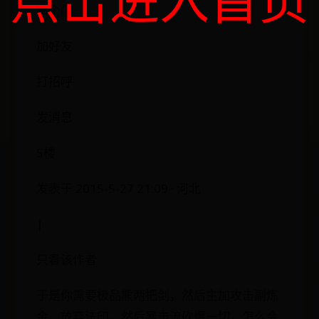
串个门
加好友
打招呼
发消息
5楼
发表于 2015-5-27 21:09 · 河北
|
只看该作者
于是你需要极品熊两把剑，然后主加攻击副炼
金，放弃法印，然后暴击流砍爆一切，怎么会