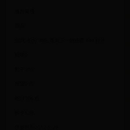
当前离线
佣兵
佣兵, 积分 306, 距离下一级还需 444 积分
精华0
帖子306
威望0 点
积分306 点
种子5 点
注册时间2013-5-29