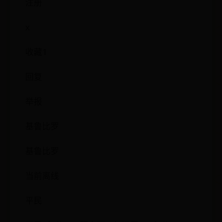
注册
x
收藏1
回复
举报
基鲁比罗
基鲁比罗
当前离线
平民