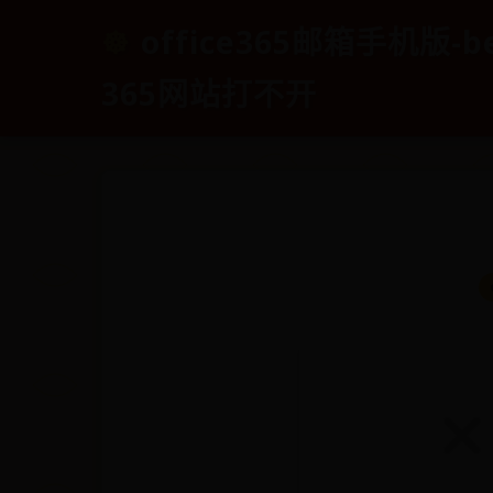
office365邮箱手机版-b
365网站打不开