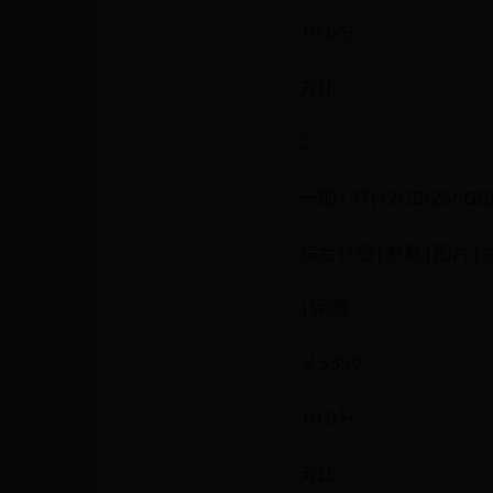
10.0分
对比
2
一加13T(12GB/256GB
综合介绍|参数|图片|
|评测
￥3399
10.0分
对比