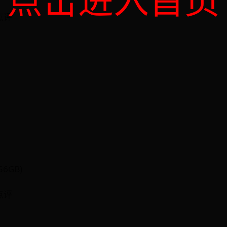
点评
56GB)
点评