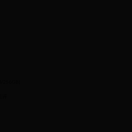
/256GB)
点评