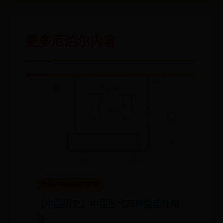
更多尼泊尔内容
世界杯365网站打不开
【中国历史】中国古代四种指南针用
法