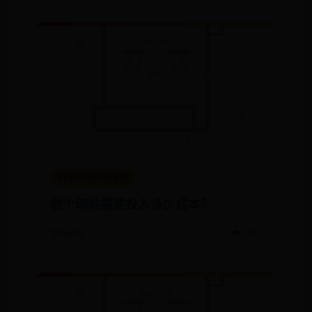
bet28365365官网
做个网站需要投入多少成本？
🗓️ 06-29
👁️ 2591