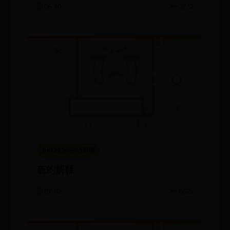
🗓️ 06-30
👁️ 2772
bet28365365官网
䀮的解释
🗓️ 07-02
👁️ 9625