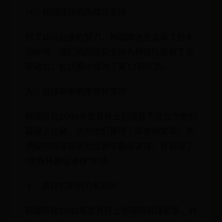
八：韩国球迷的热情与支持
除了球队自身的努力，韩国球迷也发挥了巨大
的作用。他们的热情和支持为韩国队提供了无
限动力，在比赛中成为了第12名队员。
九：进球带来的荣誉和奖项
韩国队在2002年世界杯上的进球不仅仅为他们
赢得了比赛，还为他们赢得了荣誉和奖项。李
炯俊的进球被评为比赛中最佳进球，并获得了
“世界杯最佳进球”奖项。
十：进球的影响力和启示
韩国队在2002年世界杯上创造的进球纪录，对