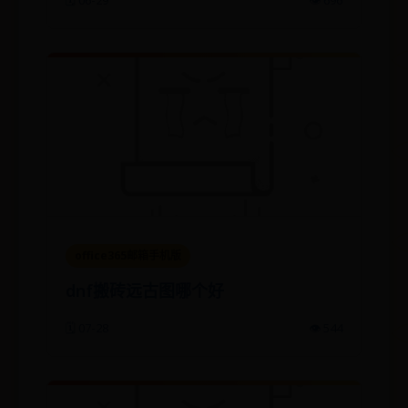
🗓️ 06-29
👁️ 696
office365邮箱手机版
dnf搬砖远古图哪个好
🗓️ 07-28
👁️ 544