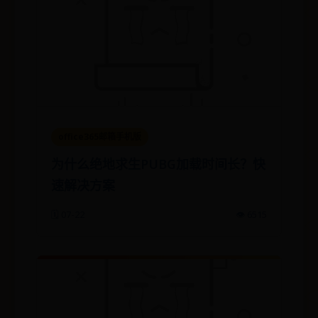
office365邮箱手机版
为什么绝地求生PUBG加载时间长？快
速解决方案
🗓️ 07-22
👁️ 6515