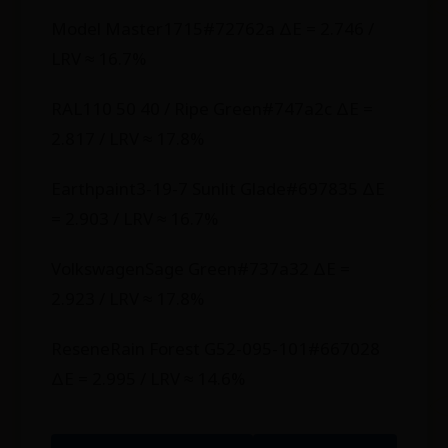
Model Master1715#72762a ΔE = 2.746 /
LRV ≈ 16.7%
RAL110 50 40 / Ripe Green#747a2c ΔE =
2.817 / LRV ≈ 17.8%
Earthpaint3-19-7 Sunlit Glade#697835 ΔE
= 2.903 / LRV ≈ 16.7%
VolkswagenSage Green#737a32 ΔE =
2.923 / LRV ≈ 17.8%
ReseneRain Forest G52-095-101#667028
ΔE = 2.995 / LRV ≈ 14.6%