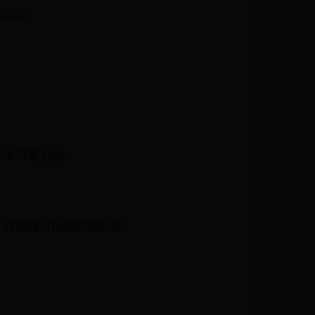
融活动。
字货币等方面。
，并选择可信赖的钱包提