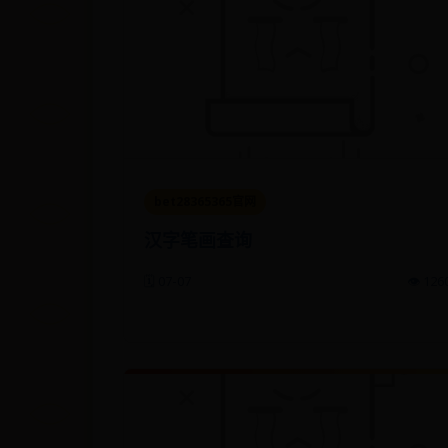
bet28365365官网
汉字笔画查询
🗓️ 07-07
👁️ 126