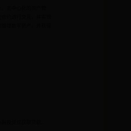
全、去中心化的资产管
能合约进行交互，并实现
地管理数字资产，并获得
。
金融投资或获取贷款。