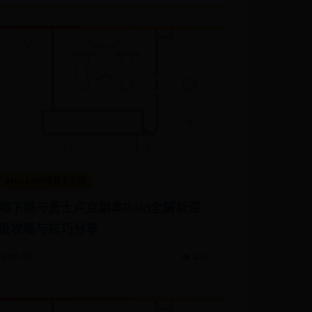
office365邮箱手机版
地下城与勇士卢克副本Raid全解析深
度攻略与技巧分享
🗓️ 07-02
👁️ 4241