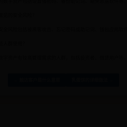
的数字资产包括设置强密码、备份助记词、避免恶意软件等
常见的安全风险？
安全风险包括被黑客攻击、忘记密码或助记词、钱包应用软
些人群使用？
数字资产有较高管理需求的人群，包括投资者、借贷用户等
← 触达客户是什么意思
乳蛋饼的详细做法 →