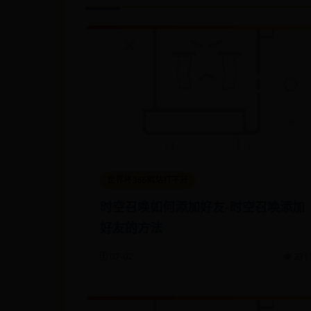
世界杯365网站打不开
时空召唤如何添加好友-时空召唤添加
好友的方法
🗓️ 07-02
👁️ 231