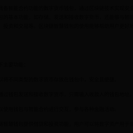
具备智能合约功能的数字货币钱包，通过区块链技术实现安
包的基本功能，如存储、发送和接收数字货币，还能够与智
、投资和交易等。区块链智慧钱包的使用能够帮助用户更好
下主要功能：
以将不同类型的数字货币存放在钱包中，安全且便捷。
通过钱包发送和接收数字货币，只需输入收款人的钱包地址
以使用钱包与智能合约进行交互，参与各种金融活动。
链智慧钱包提供借贷和投资功能，用户可以将数字资产用于