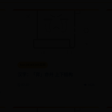
bet28365365官网
汉字：「弈」亦廾 上下结构
🗓️ 07-07
👁️ 1626
1