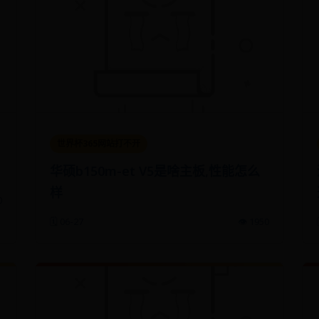
世界杯365网站打不开
华硕b150m-et V5是啥主板,性能怎么
样
0
🗓️ 06-27
👁️ 1950