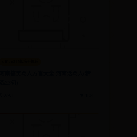
office365邮箱手机版
河南搞笑骂人方言大全 河南话骂人(精
选23句)
🗓️ 07-01
👁️ 4104