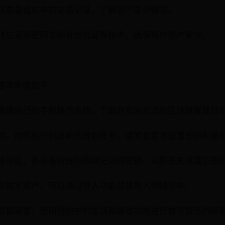
以查看钱包中的交易记录，了解资产变动情况。
钱包采用密码学和身份验证等技术，确保用户资产安全。
基本步骤如下：
根据自己的手机操作系统，下载并安装合适的区块链智慧钱
用，按照指引创建新的钱包账号。通常会要求设置密码和备
账号后，务必备份钱包的助记词或密钥，以防丢失或遗忘密
有数字资产，可以通过导入功能将其导入到钱包中。
根据需要，使用钱包中的发送和接收功能进行数字货币的转