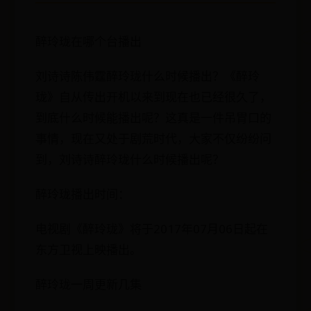
醉玲珑在哪个台播出
刘诗诗陈伟霆醉玲珑什么时候播出？《醉玲
珑》自从传出开机以来到现在也已经很久了，
到底什么时候能播出呢？这真是一件吊胃口的
事情，现在又处于剧荒时代，大家不仅纷纷问
到，刘诗诗醉玲珑什么时候播出呢？
醉玲珑播出时间：
电视剧《醉玲珑》将于2017年07月06日起在
东方卫视上映播出。
醉玲珑一周更新几集