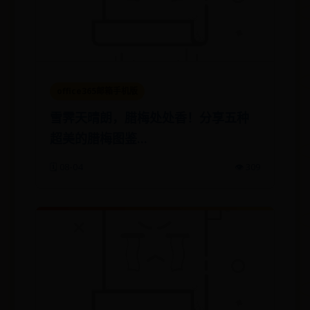
office365邮箱手机版
雪霁天晴朗，腊梅处处香！分享五种
超美的腊梅图鉴…
🗓️ 08-04
👁️ 309