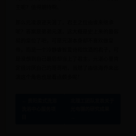
主呢？值得期待啊。
那么元凌浪迹天涯了，君主之位由谁来继承
呢？答案是弟弟元湛，这大概是史上来的最容
易的皇位了吧，可是元湛本身却不喜欢做皇
帝，而是一个冷静睿智爱诗和饮酒的君子，可
是没想到自己最后却当上了君主，元湛心里肯
定很讨厌自己的哥哥吧，当然了由徐海乔来出
演这个角色也是看点颇多呢！
← 贵阳柔式洗浴
北理工团队发表关于
洗浴中心服务项
光电镊的研究成果
目
→