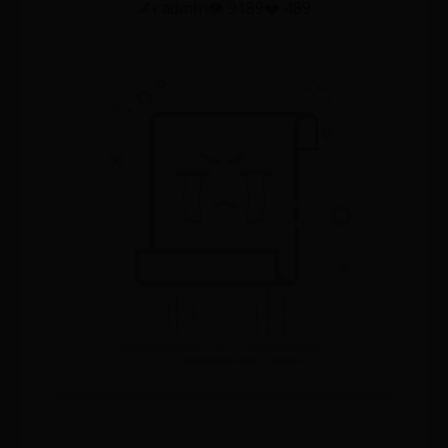
✍️ admin
👁️ 9189
❤️ 489