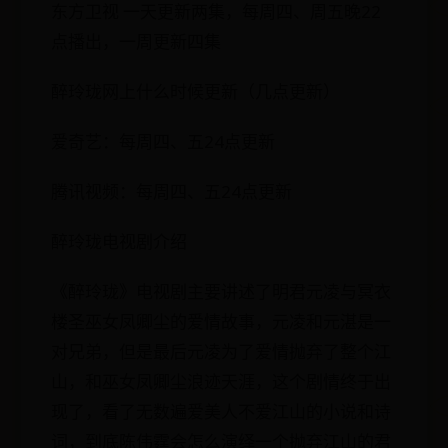
东方卫视 一天更新两集，每周四、周五晚22
点播出，一周更新四集
醉玲珑网上什么时候更新（几点更新）
爱奇艺：每周四、五24点更新
腾讯视频：每周四、五24点更新
醉玲珑电视剧介绍
《醉玲珑》电视剧主要讲述了明君元凌与冥衣
楼圣巫女凤卿尘的爱情故事，元凌和元湛是一
对兄弟，但是最后元凌为了爱情抛弃了整个江
山，和巫女凤卿尘浪迹天涯，这个剧情终于出
现了，看了无数遍爱美人不爱江山的小说和诗
词，到底陈伟霆会怎么演绎一个抛弃江山的君