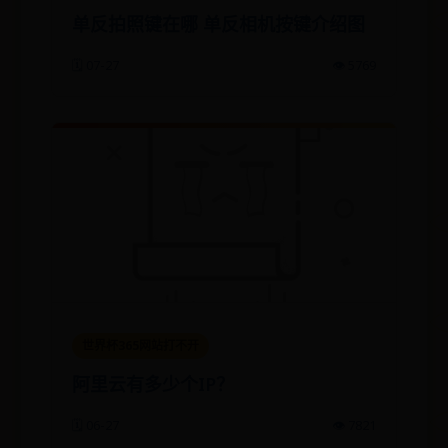
单反拍照键在哪 单反相机按键介绍图
🗓️ 07-27
👁️ 5769
世界杯365网站打不开
阿里云有多少个IP？
🗓️ 06-27
👁️ 7821