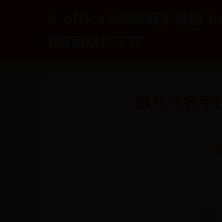
office365邮箱手机版-b
365网站打不开
郐九九名字