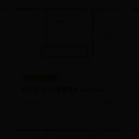
bet28365365官网
科大讯飞86寸智慧黑板 BA86DSA
🗓️ 07-02
👁️ 6327
0