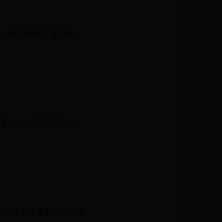
全，贵人明现，出外大
于0.2，同名概率小。
，可以考虑重新起—个各