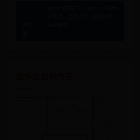
←
郐九九名字打分、郐九九姓名免
QQ
费测试、生辰八字、五格分析、
宠物
名字寓意 →
蛋
更多尼泊尔内容