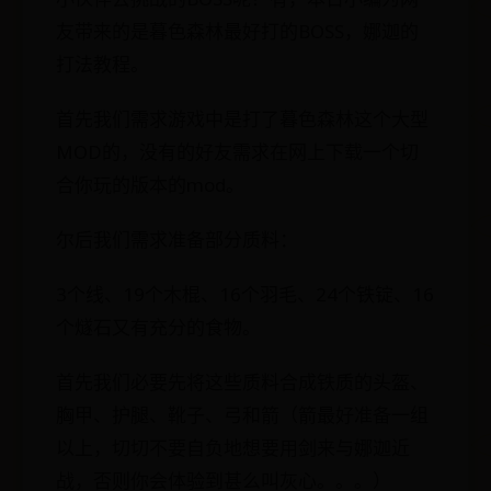
友带来的是暮色森林最好打的BOSS，娜迦的
打法教程。
首先我们需求游戏中是打了暮色森林这个大型
MOD的，没有的好友需求在网上下载一个切
合你玩的版本的mod。
尔后我们需求准备部分质料：
3个线、19个木棍、16个羽毛、24个铁锭、16
个燧石又有充分的食物。
首先我们必要先将这些质料合成铁质的头盔、
胸甲、护腿、靴子、弓和箭（箭最好准备一组
以上，切切不要自负地想要用剑来与娜迦近
战，否则你会体验到甚么叫灰心。。。）