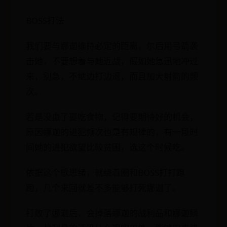
BOSS打法
我们要与娜迦维持必定的距离，尔后用弓箭袭
击她，不要想着与她近战，假如她急迅地冲过
来，别急，不绝边打边退，而且加大射箭的频
次。
若是没血了要吃食物，记得要期待好的机会，
原因娜迦的进犯频次也是有规律的，有一段时
间她的进犯欲望比较贫困，选这个时候吃。
依据这个歌思绪，就绕着圈和BOSS打打跑
跑，几个来回就差不多能够打死娜迦了。
打败了娜迦后，会掉落娜迦的战利品和娜迦鳞