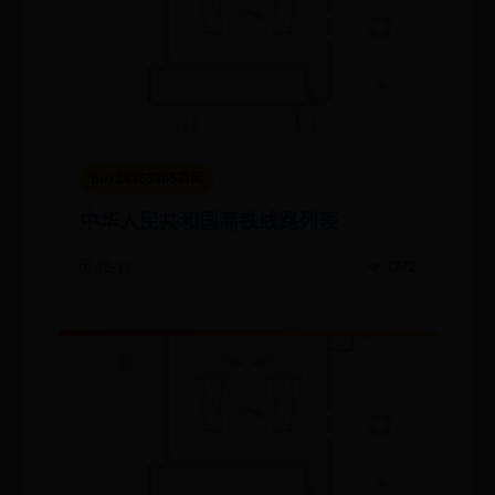
bet28365365官网
中华人民共和国高铁线路列表
🗓️ 12-11
👁️ 1772