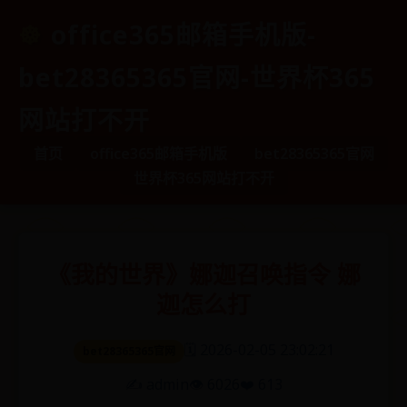
office365邮箱手机版-
bet28365365官网-世界杯365
网站打不开
首页
office365邮箱手机版
bet28365365官网
世界杯365网站打不开
《我的世界》娜迦召唤指令 娜
迦怎么打
🗓️ 2026-02-05 23:02:21
bet28365365官网
✍️ admin
👁️ 6026
❤️ 613