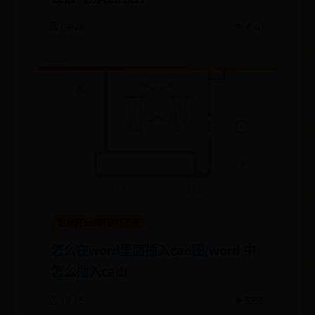
🗓️ 08-24
👁️ 4563
世界杯365网站打不开
怎么在word里面插入cad图(word 中
怎么插入cad)
🗓️ 10-16
👁️ 5358