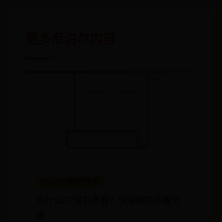
更多尼泊尔内容
office365邮箱手机版
为什么CF没有声音？快速解决方案分
享