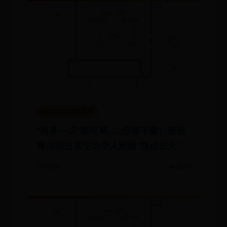
bet28365365官网
“再多一点”想吃草……但够不着！退役
赛马的日常生活令人欣慰“快点长大”
🗓️ 10-08
👁️ 2521