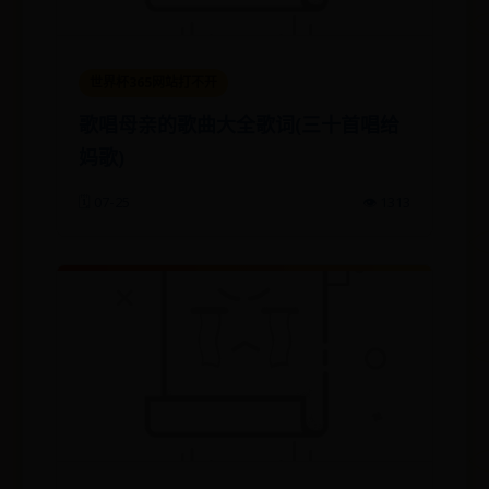
世界杯365网站打不开
歌唱母亲的歌曲大全歌词(三十首唱给
妈歌)
🗓️ 07-25
👁️ 1313