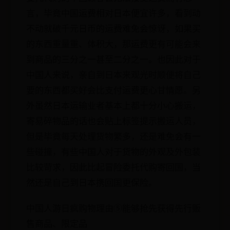
言，毕竟中国运费相对日本便宜许多，看到动
不动就破千元日币的运费难免会惊讶，如果买
的东西重量重、体积大，那运费更有可能会来
到商品的三分之一甚至二分之一。也因此对于
中国人来说，亲自到日本来观光时顺便将自己
要的东西都买好会比支付运费更心甘情愿。另
外虽然日本运输业者基本上都十分小心搬运，
寄易碎物品的话也会贴上标签提示搬运人员，
但是毕竟每天处理货物繁多，还是难免会有一
些碰撞，有些中国人对于货物的外观及外包装
比较苛求，因此比起冒险委托代购寄回国，当
然还是自己到日本携回国更保险。
中国人游日疯购物理由⑤能够抢先获得先行贩
售商品、限定品