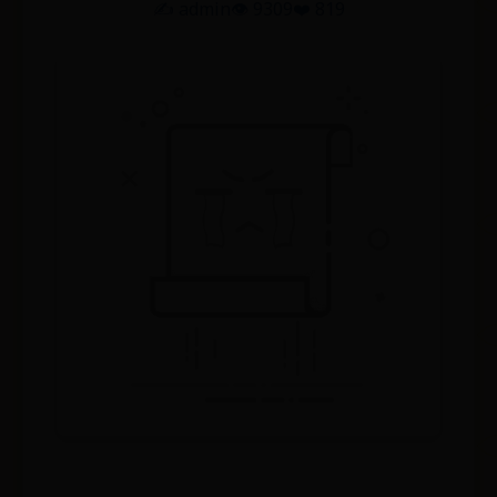
✍️ admin
👁️ 9309
❤️ 819