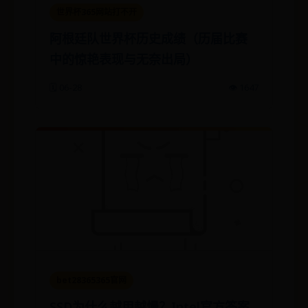
世界杯365网站打不开
阿根廷队世界杯历史成绩（历届比赛
中的惊艳表现与无奈出局）
🗓️ 06-28
👁️ 1647
bet28365365官网
SSD为什么越用越慢？Intel官方答案