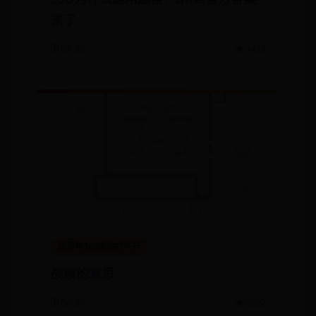
来了
🗓️ 07-20
👁️ 3438
世界杯365网站打不开
觇察的意思
🗓️ 06-29
👁️ 9292