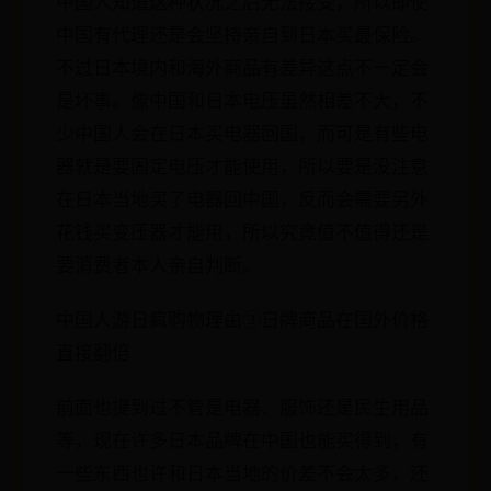
中国人知道这种状况之后无法接受，所以即使
中国有代理还是会坚持亲自到日本买最保险。
不过日本境内和海外商品有差异这点不一定会
是坏事。像中国和日本电压虽然相差不大，不
少中国人会在日本买电器回国，而可是有些电
器就是要固定电压才能使用，所以要是没注意
在日本当地买了电器回中国，反而会需要另外
花钱买变压器才能用，所以究竟值不值得还是
要消费者本人亲自判断。
中国人游日疯购物理由③日牌商品在国外价格
直接翻倍
前面也提到过不管是电器、服饰还是民生用品
等，现在许多日本品牌在中国也能买得到，有
一些东西也许和日本当地的价差不会太多，还