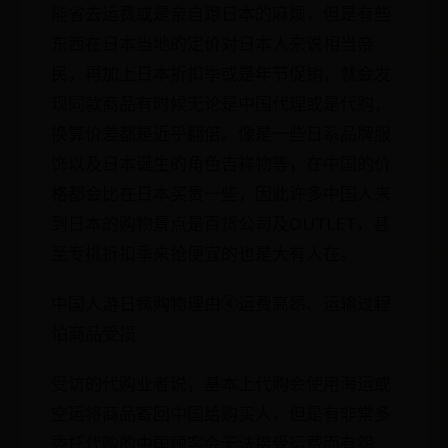
能省去运费或是亲自跑日本的麻烦，但是有些
东西在日本当地的定价对日本人来说相当亲
民，再加上日本折扣季或是年节促销，就会发
现同款商品有时候无论是中国代理或是代购，
换算价差都是近乎翻倍。像是一些日系品牌服
饰以及日本诞生的角色吉祥物等，在中国的价
格都会比在日本买贵一些，因此许多中国人来
到日本的购物景点是百货公司及OUTLET，甚
至专挑折扣季来抢便宜的也是大有人在。
中国人游日疯购物理由④运费高昂、运输过程
怕商品受损
受访的代购业者说，基本上代购会使用海运或
空运将商品寄回中国给购买人，但是有非常多
委托代购的中国顾客会无法接受运费而有怨