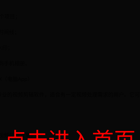
建一个项目；
整时间线；
除水印；
存到手机相册。
o X（电脑App）
o X是一款专业的视频剪辑软件，适合有一定视频处理需求的用户。
点击进入首页
种视频处理效果；