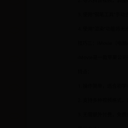
2. 导入抖音视频，调
3. 使用“钢笔工具”手
4. 使用“渲染”功能将
技巧三：iMovie（电脑
iMovie是一款苹果
特点：
1. 操作简单，适合初学
2. 支持多种视频格式
3. 无需额外付费，免