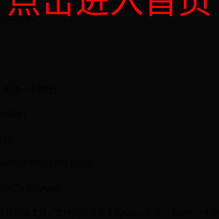
业人士使用；
ro X，新建一个项目；
整时间线；
除水印；
将无水印的视频保存到手机相册。
网页/手机App）
视频剪辑工具，支持网页版和手机App。它可以帮助用户去