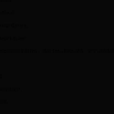
整时间线；
动去除水印；
无水印的视频导出。
App/手机App）
公司推出的视频剪辑软件，适用于Mac和iOS设备。它可以帮
者；
，兼容性较好；
费使用。