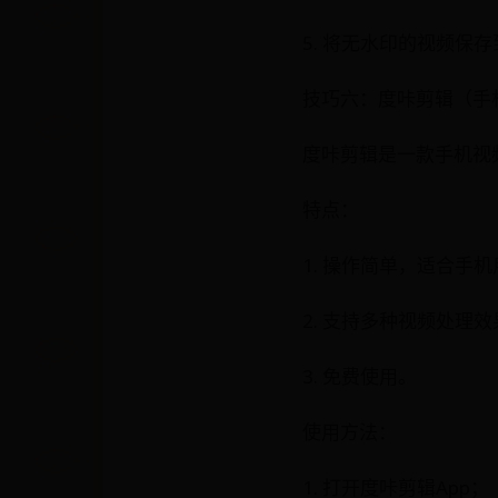
5. 将无水印的视频保
技巧六：度咔剪辑（手机
度咔剪辑是一款手机视
特点：
1. 操作简单，适合手
2. 支持多种视频处理效
3. 免费使用。
使用方法：
1. 打开度咔剪辑App；