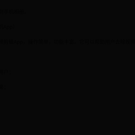
存到手机相册。
App）
频剪辑App，操作简单，功能丰富。它可以帮助用户去除视
机用户；
果；