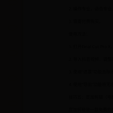
2. 操作专业，适合专
3. 需要付费购买。
使用方法：
1. 打开Final Cut P
2. 导入抖音视频，调
3. 使用“遮罩”功能去
4. 使用“导出”功能
技巧五：度加剪辑（电脑
度加剪辑是一款免费的