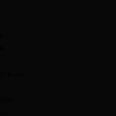
；
者；
果。
或手机App；
；
整时间线；
除水印；