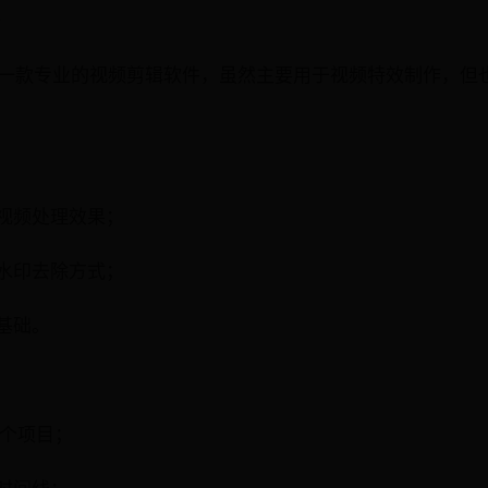
）
Effects是一款专业的视频剪辑软件，虽然主要用于视频特效制作
种视频处理效果；
义水印去除方式；
理基础。
一个项目；