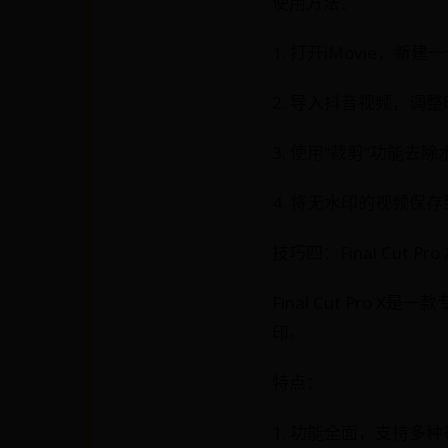
使用方法：
1. 打开iMovie，新
2. 导入抖音视频，调
3. 使用“裁剪”功能去
4. 将无水印的视频保
技巧四：Final Cut Pr
Final Cut Pr
印。
特点：
1. 功能全面，支持多