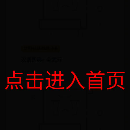
世界杯365网站打不开
汉语词典> 全武行
点击进入首页
🗓️ 08-02
👁️ 4175