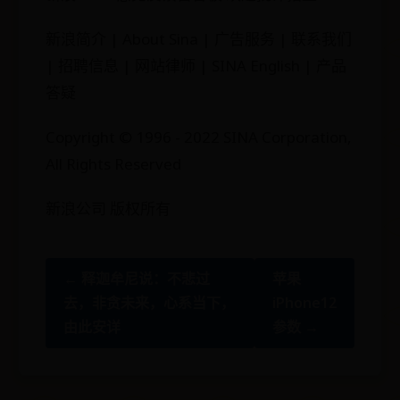
新浪简介 | About Sina | 广告服务 | 联系我们
| 招聘信息 | 网站律师 | SINA English | 产品
答疑
Copyright © 1996 - 2022 SINA Corporation,
All Rights Reserved
新浪公司 版权所有
← 释迦牟尼说：不悲过
苹果
去，非贪未来，心系当下，
iPhone12
由此安详
参数 →