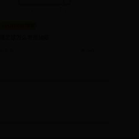
bet28365365官网
踢足球怎么老是抽筋
🗓️ 09-25
👁️ 1443