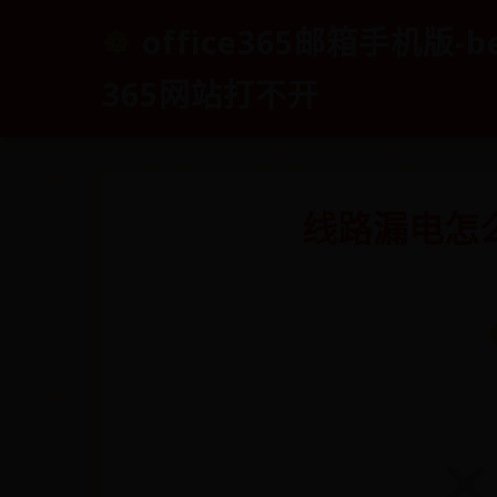
office365邮箱手机版-b
365网站打不开
线路漏电怎