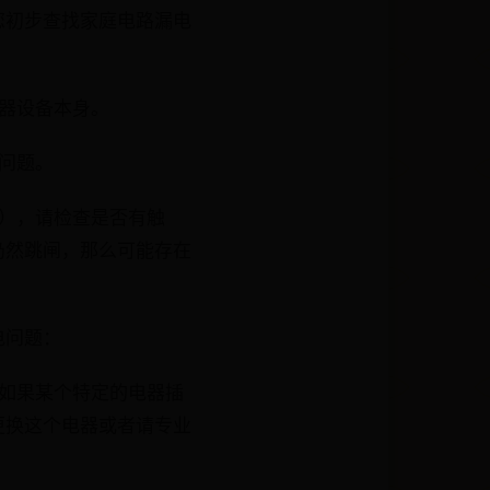
您初步查找家庭电路漏电
器设备本身。
问题。
），请检查是否有触
仍然跳闸，那么可能存在
电问题：
如果某个特定的电器插
更换这个电器或者请专业