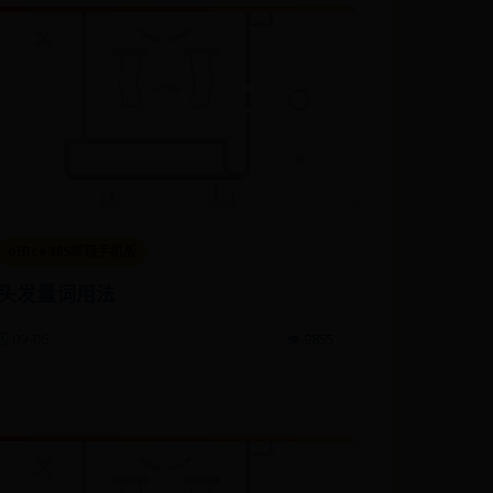
office365邮箱手机版
头发量词用法
🗓️ 09-06
👁️ 9855