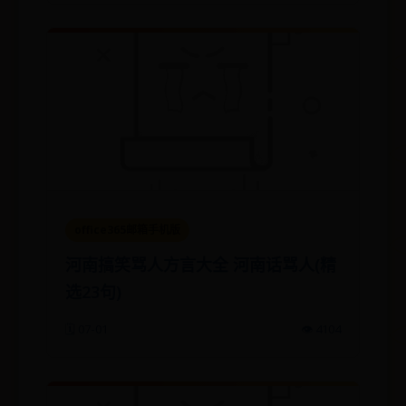
office365邮箱手机版
河南搞笑骂人方言大全 河南话骂人(精
选23句)
🗓️ 07-01
👁️ 4104