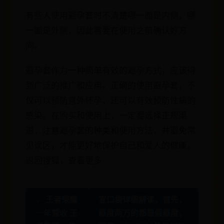
有些人使用避孕套时不清楚哪一面是内侧，哪
一面是外侧，因此需要在使用之前确认好方
向。
避孕套作为一种简单有效的避孕方式，应该得
到广泛的推广和应用。正确的使用避孕套，不
仅可以预防意外怀孕，还可以有效预防性病的
感染。在购买和使用上，一定要选择正规渠
道，注意避孕套的种类和使用方法，并避免常
见误区，才能更好地保护自己和爱人的健康。
返回搜狐，查看更多
← 王者荣耀
宜口袋详细解读，首先，
一年营收 王
额度两万的都是假额度，