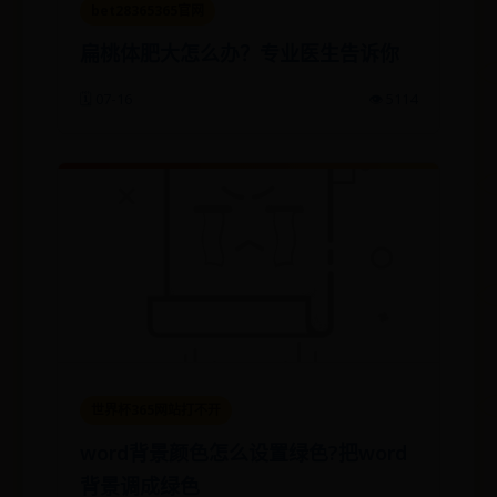
bet28365365官网
扁桃体肥大怎么办？专业医生告诉你
🗓️ 07-16
👁️ 5114
世界杯365网站打不开
word背景颜色怎么设置绿色?把word
背景调成绿色