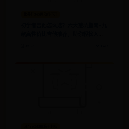
世界杯365网站打不开
初学者吉他怎么选？六大避坑指南+九
款高性价比吉他推荐，助你轻松入
门！
🗓️ 06-28
👁️ 1473
office365邮箱手机版