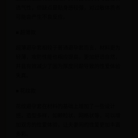
透气性，但缺点是贴身感较强，对过敏体质者
可能会产生不良反应。
■ 超薄款
超薄避孕套相较于普通避孕套而言，材料更为
轻薄，攻防性能也相应提高，更加舒适自然，
并且有效减少了因为厚度问题导致的性爱体验
失真。
■ 花纹款
花纹避孕套在材料的基础上增加了一些设计
感，造型多样，如颗粒状、网格状等，可以增
加双方的性爱体验，让夫妻间的性爱更加丰富
多彩。