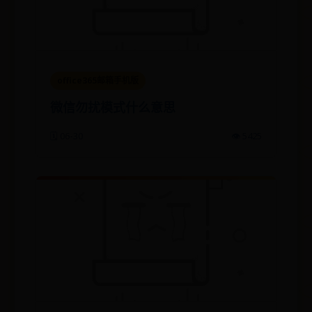
office365邮箱手机版
微信勿扰模式什么意思
🗓️ 06-30
👁️ 5425