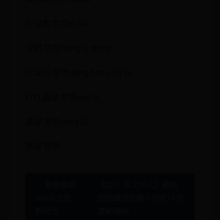
叶绿素 常用lǜ féi
绿肥 常用hóng lǜ dēng
红绿灯 常用dēng hóng jiǔ lǜ
灯红酒绿 常用mò lǜ
墨绿 常用cōng lǜ
葱绿 常用
← 新老版本
《血污 夜之仪式》最快
ie800上台
刷钱路线攻略 1分钟10万
机对比
速刷视频 →