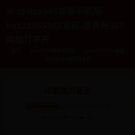
office365邮箱手机版-
bet28365365官网-世界杯365
网站打不开
首页
office365邮箱手机版
bet28365365官网
世界杯365网站打不开
绿螭骢的意思
🗓️ 2025-07-14 00:02:36
bet28365365官网
✍️ admin
👁️ 8051
❤️ 102