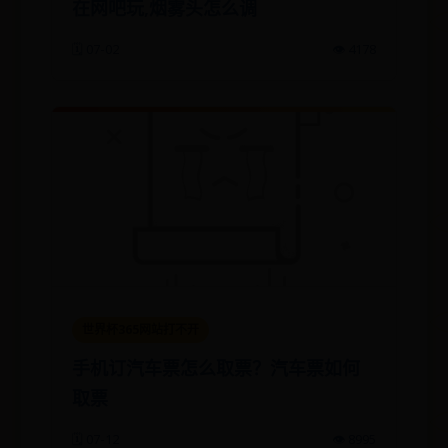
在网吧玩,烟雾头怎么调
🗓️ 07-02
👁️ 4178
世界杯365网站打不开
手机订汽车票怎么取票？汽车票如何
取票
🗓️ 07-12
👁️ 8995