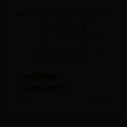
office365邮箱手机版
米瑞斯简笔画画步骤
🗓️ 07-11
👁️ 7436