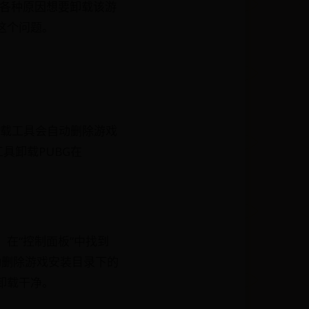
能会因为各种原因想要卸载该游
答这个问题。
卸载工具会自动删除游戏
具卸载PUBG在
。在“控制面板”中找到
自动删除游戏安装目录下的
证卸载干净。