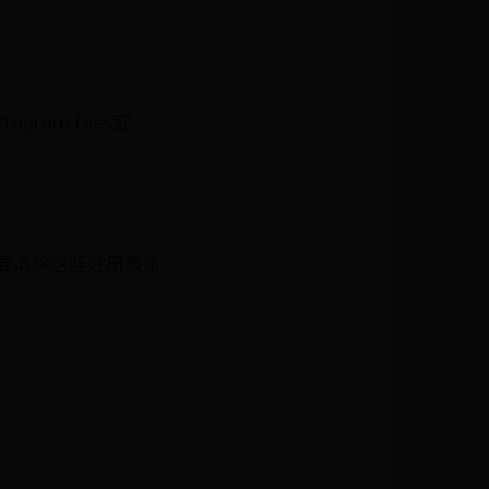
am Files或
需要清除这些注册表条
l