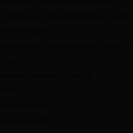
工具卸载PUBG后，是否还需要手动删除游戏安装目录？
载工具卸载PUBG后，仍需手动删除游戏安装目录，以确保
目是否会对系统造成影响？
会对系统造成影响，但请在操作前备份注册表，以防万一出
是否在Windows 11上卸载干净？
PUBG是否在Windows 11上卸载干净：
录是否存在；
存在PUBG的卸载条目；
否存在PUBG相关的文件。