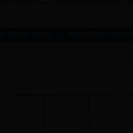
对PUBG在Windows 11上卸载干净及如何彻底删除有了
英雄》配队思路一文全解答！
建立游戏需要多久 游戏开发周