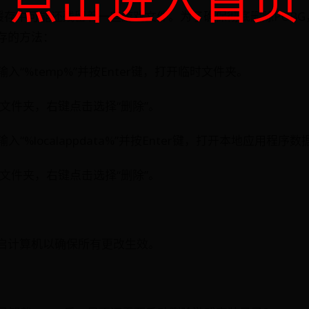
统缓存中可能还残留着一些游戏文件。为了确保彻底删除PUB
存的方法：
，输入“%temp%”并按Enter键，打开临时文件夹。
的文件夹，右键点击选择“删除”。
，输入“%localappdata%”并按Enter键，打开本地应用程序
的文件夹，右键点击选择“删除”。
启计算机以确保所有更改生效。