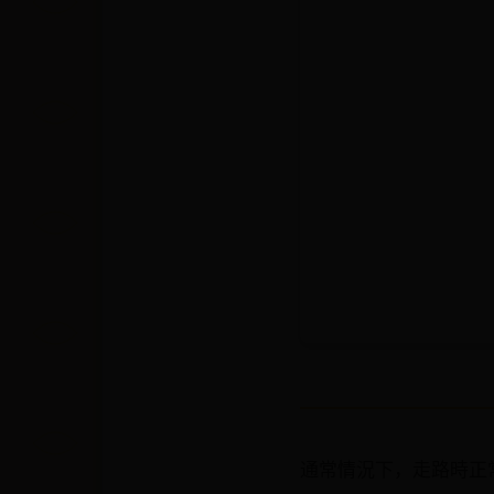
通常情況下，走路時正常