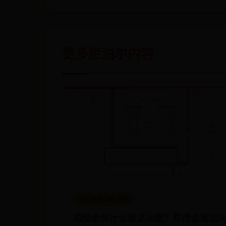
更多尼泊尔内容
bet28365365官网
易借金有什么常见问题？易借金常见