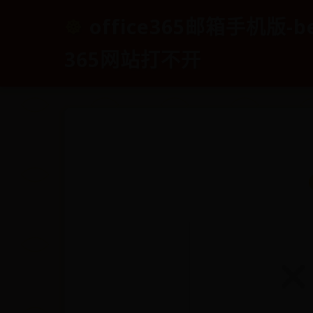
office365邮箱手机版-b
365网站打不开