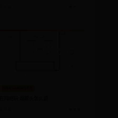
🗓️ 07-02
👁️ 9111
世界杯365网站打不开
在网吧玩,烟雾头怎么调
🗓️ 07-02
👁️ 4178