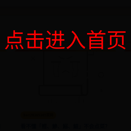
点击进入首页
bet28365365官网
问
看不懂「鲣、鰺、鰯、鱚」不会点菜？