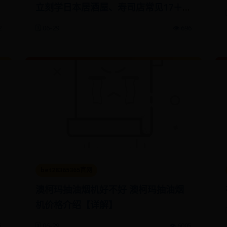
立刻学日本居酒屋、寿司店常见17＋1
个鱼类汉字
2
🗓️ 06-29
👁️ 696
bet28365365官网
澳柯玛抽油烟机好不好 澳柯玛抽油烟
机价格介绍【详解】
5
🗓️ 06-29
👁️ 6005