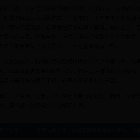
動的次數，它會受到多種因素的影響。在走路時，身體的代
組織提供氧氣和營養物質。一般來說，正常成年人在安靜狀態下
到中度的身體活動，心率會在安靜心率的基礎上有所上升，
之間存在差異，比如年齡、身體狀況等都會對心率產生影響
老年人或患有某些疾病的人，心率可能會稍高一些。
，走路的速度、持續時間以及環境因素等也會影響心率。如
大，心率可能會超過100次/分鐘，但只要沒有出現不適症狀
高海拔等特殊環境下走路，心率也可能會有所升高。
運動，避免過度勞累。如果在走路時出現心慌、胸悶、頭暈
查，遵循醫生的建議進行調整和治療。
标是什么车？
在唯品会工作，公司的福利真的名不虚传，同事