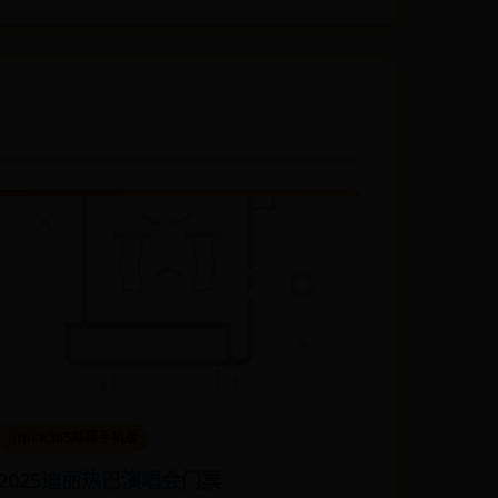
office365邮箱手机版
2025迪丽热巴演唱会门票