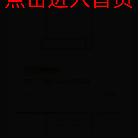
bet28365365官网
汉字：「弈」亦廾 上下结构
🗓️ 07-07
👁️ 1626