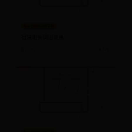
bet28365365官网
徂没相关词语意思
🗓️ 07-07
👁️ 5751