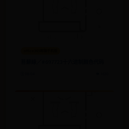
office365邮箱手机版
苔蘚綠／#697723十六进制颜色代码
🗓️ 08-04
👁️ 1630