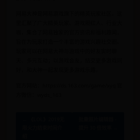
网易大神是网易游戏旗下的精英玩家社区。这
里汇聚了广大精英玩家、游戏圈红人、行业大
咖，集合了网易独家的官方资讯和福利趣闻，
旨在为玩家打造一个丰富的游戏兴趣社交圈。
玩家可以在网易大神与游戏中的好友实时聊
天、多元互动；以游戏会友，结交更多游戏同
好，和大神一起发现更多游戏乐趣。
官方网站：https://ds.163.com/game/xyq 官
方微信：wyds_163
← 《LOL》2019无
批量照片编辑器 -
限火力结束时间介
提升 30 倍效率 →
绍