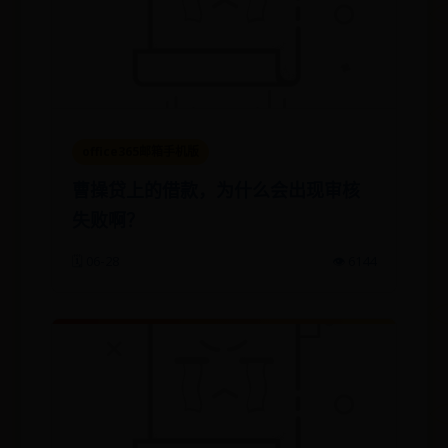
office365邮箱手机版
曹操贷上的借款，为什么会出现审核
失败啊？
🗓️ 06-28
👁️ 6144