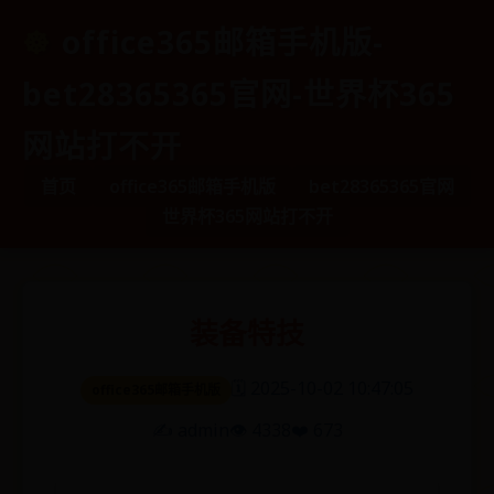
office365邮箱手机版-
bet28365365官网-世界杯365
网站打不开
首页
office365邮箱手机版
bet28365365官网
世界杯365网站打不开
装备特技
🗓️ 2025-10-02 10:47:05
office365邮箱手机版
✍️ admin
👁️ 4338
❤️ 673