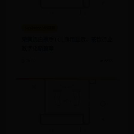
bet28365365官网
茉莉奶白携手TCL商用显示，茶饮行业
数字化新篇章
🗓️ 09-09
👁️ 8638