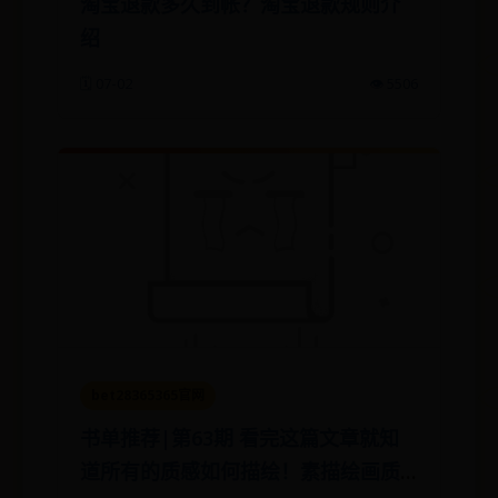
淘宝退款多久到帐？淘宝退款规则介
绍
🗓️ 07-02
👁️ 5506
bet28365365官网
书单推荐|第63期 看完这篇文章就知
道所有的质感如何描绘！素描绘画质