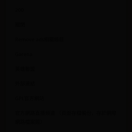
200
關閉
Remove ads相關條目
Garena
英雄聯盟
外部連結
GPL官方網站
官方網路直播頻道 （頁面存檔備份，存於網際
網路檔案館）