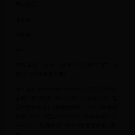
馬來西亞
菲律賓
新加坡
泰國
包含 臺灣、 香港、 澳門（2015賽季之前）和
越南（2018賽季之前）
應屆冠軍 Ascension Gaming（GPL 2018 春
季賽）奪冠最多 TPA（5 次）分類MOBA、電
競相關賽事LNL（台港澳賽區）LMS（台港澳
賽區）VCS（英語：Vietnam Championship
Series）（越南賽區）PCS（台港澳賽區）關
閉