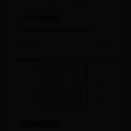
office365邮箱手机版
资深钓友详谈水库微物路亚技巧
🗓️ 07-08
👁️ 1998
世界杯365网站打不开