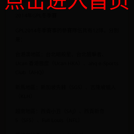
關閉
2014年GPL冬季賽
GPL2014冬季賽事的參賽隊伍共有12隊，分別
是：
台港澳地區：台北暗殺星、台北狙擊者、
Ucan 香港態度（Ucan HKA）、ahq e-Sports
Club（AHQ）
新馬地區：新加坡先鋒（SGS）、吉隆坡獵人
（KLH）
越南地區：西貢小丑（SAJ）、西貢新奇
5（SF5）、Full Louis（NFL）