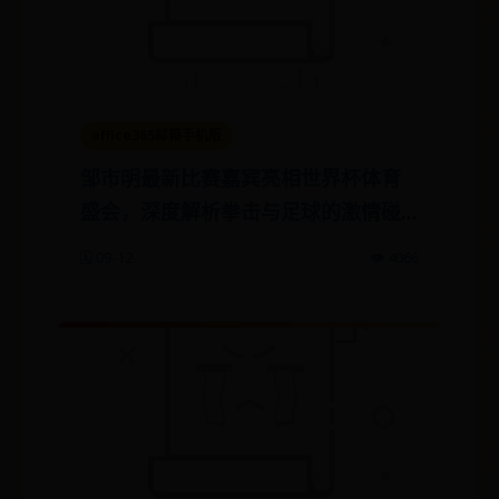
office365邮箱手机版
邹市明最新比赛嘉宾亮相世界杯体育
盛会，深度解析拳击与足球的激情碰
撞
🗓️ 09-12
👁️ 4066