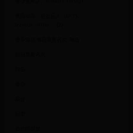
菲律賓地區：Mineski（MSKI）
泰國地區：曼谷巨人（BKT)、
Infinite（iFIN）。[2]
更多資訊 總冠軍賽名次, 隊伍 ...
總冠軍賽名次
隊伍
獎金
積分
冠軍
台北暗殺星