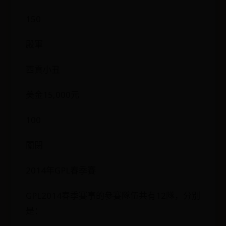
150
殿軍
西貢小丑
美金15,000元
100
關閉
2014年GPL春季賽
GPL2014春季賽事的參賽隊伍共有12隊，分別
是：