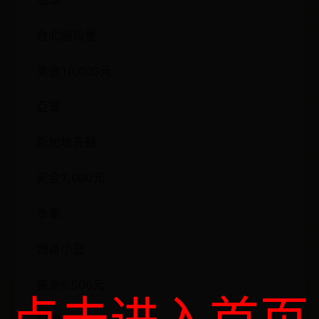
台北暗殺星
美金10,000元
亞軍
新加坡先鋒
美金7,000元
季軍
西貢小丑
美金6,500元
点击进入首页