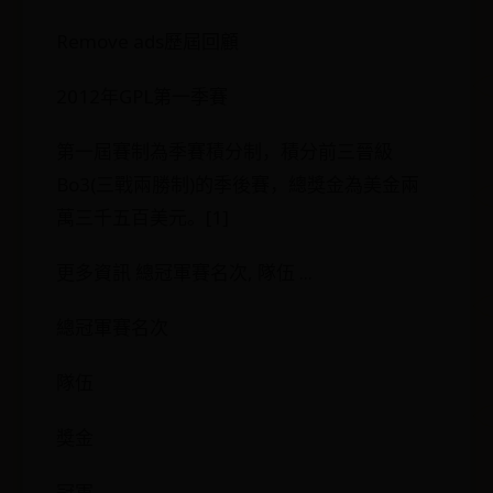
Remove ads歷屆回顧
2012年GPL第一季賽
第一屆賽制為季賽積分制，積分前三晉級
Bo3(三戰兩勝制)的季後賽，總獎金為美金兩
萬三千五百美元。[1]
更多資訊 總冠軍賽名次, 隊伍 ...
總冠軍賽名次
隊伍
獎金
冠軍