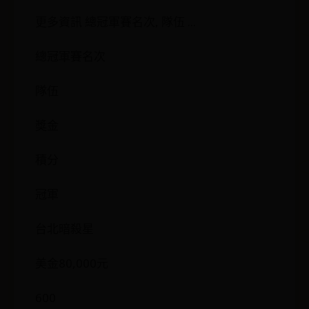
更多資訊 總冠軍賽名次, 隊伍 ...
總冠軍賽名次
隊伍
獎金
積分
冠軍
台北暗殺星
美金80,000元
600