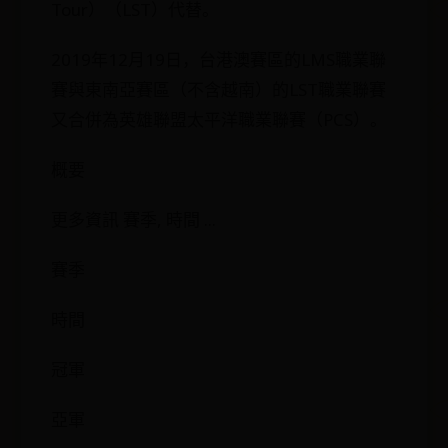
Tour）（LST）代替。
2019年12月19日，台港澳賽區的LMS職業聯
賽與東南亞賽區（不含越南）的LST職業聯賽
又合併為英雄聯盟太平洋職業聯賽（PCS）。
概要
更多資訊 賽季, 時間 ...
賽季
時間
冠軍
亞軍