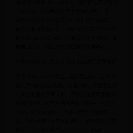
由器的IP地址192.168.0.1，将扫描端口设置为
1-65350，设置完成后点击“开始”按钮，不一
会就可以找到路由器的管理界面的登录端口，
要测试端口是否正确，我们可以在IE地址栏中
输入“http://192.168.1.1:端口号”进行查看，如
果端口正确，将会出现路由器的登录界面。
下载WebCrack并安装,利用字典进行暴力破解!
下载WebCrack并安装。运行后首先点击“用户
名文件”处的浏览按钮，创建文件。然后我们再
去找些配套的字典文件，字典里是用转用软件
生的各种不同的用户名和密码供软件一对对去
匹配，例如admin、123456等常见的用户
名，当然字典里面的数据越多，破解的概率就
越大，密码输入格式为一行一个。回到