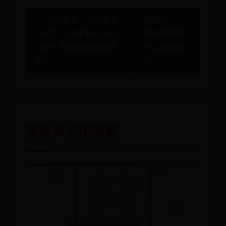
← 花呗最多一次消费多
被骚扰？！
少钱？一次性刷5000可
短信轰炸是
以吗？最大使用额度多
什么原理揭
少？
秘 →
更多尼泊尔内容