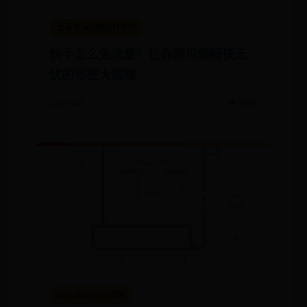
世界杯365网站打不开
快手怎么免流量？让你刷视频畅快无
忧的秘密大揭晓
🗓️ 07-24
👁️ 9005
bet28365365官网