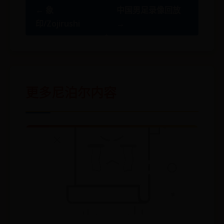
← 象
中国男足录像回放
印/Zojirushi
→
更多尼泊尔内容