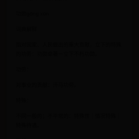
功勋gōng xūn
词典解释
指对国家、人民做出的重大贡献，立下的特殊
的功劳：功勋卓著ㄧ立下不朽功勋。
功劳：
对事业的贡献：汗马功劳。
特殊：
不同一般的；不平常的：特殊性｜情况特殊｜
特殊待遇。