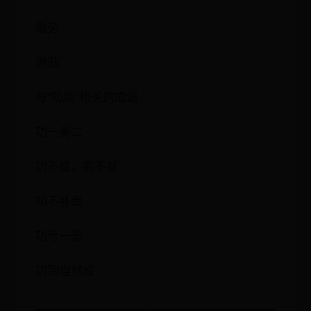
勋劳
勋勚
与“功勋”相关的成语
功一美二
功不成，名不就
功不补患
功亏一篑
功到自然成