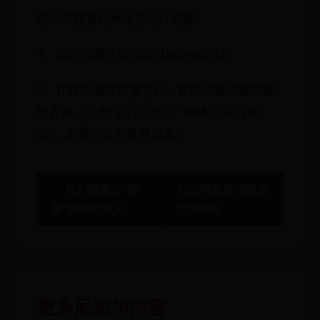
这个问题有两种途径可以选择：
1、向您的服务商咨询当地DNS地址；
2、在路由器成功拨号后，登陆到路由器的管
理界面，点击“运行状态”－“WAN口运行状
态”，查看DNS参数并记录。
← 我们佩戴的“佛
公司降薪变相裁员
珠”有哪些含义
如何举证 →
更多尼泊尔内容