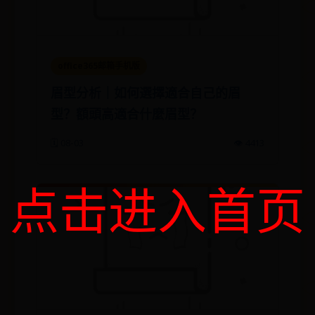
office365邮箱手机版
眉型分析｜如何選擇適合自己的眉
型？額頭高適合什麼眉型？
🗓️ 08-03
👁️ 4413
点击进入首页