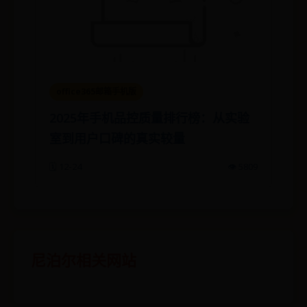
office365邮箱手机版
2025年手机品控质量排行榜：从实验
室到用户口碑的真实较量
🗓️ 12-24
👁️ 5809
尼泊尔相关网站