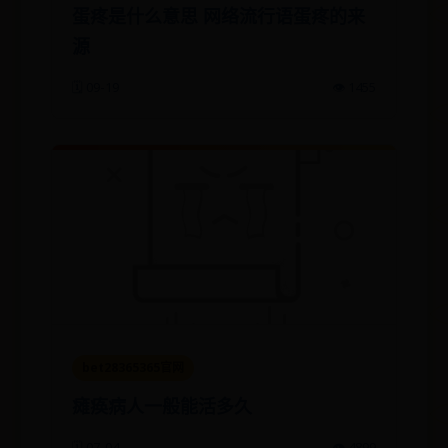
蛋疼是什么意思 网络流行语蛋疼的来
源
🗓️ 09-19
👁️ 1455
bet28365365官网
瘫痪病人一般能活多久
🗓️ 07-04
👁️ 4899