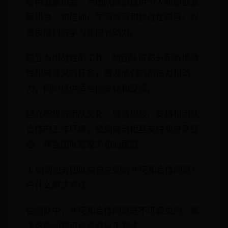
提供发展机会：为团队成员提供个人和职业发
展机会，如培训、学习资源和挑战性项目，以
激发他们的学习和成长动力。
建立有挑战性的工作：给团队成员分配有挑战
性和有意义的任务，激发他们的创造力和动
力，同时提供适当的支持和反馈。
建立积极的团队文化：营造积极、支持和团队
合作的工作环境，鼓励成员相互支持和分享经
验，增强团队凝聚力和归属感。
4. 如何应对团队成员之间的冲突和合作问题？
有什么解决方法？
在团队中，冲突和合作问题是不可避免的。解
决这些问题可以采取以下方法：