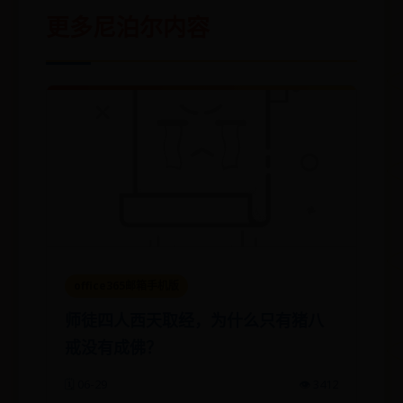
更多尼泊尔内容
office365邮箱手机版
师徒四人西天取经，为什么只有猪八
戒没有成佛？
🗓️ 06-29
👁️ 3412