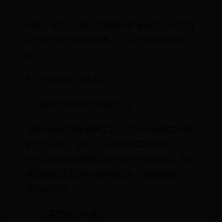
力。
例如，可以在团队内部推行轮岗制度，让不同
成员轮流担任项目负责人，从而积累管理经
验。
七、适当的工具支持
1、选择合适的项目管理工具
选择合适的项目管理工具，可以大大提高团队
的工作效率。例如，研发项目管理系统
PingCode和通用项目协作软件Worktile，能够
帮助团队成员更好地分配任务、跟踪进度、协
作完成项目。
2、工具的培训与使用