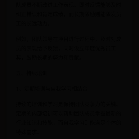
队成员不断改进工作表现。即时反馈能够及时
纠正错误和肯定成绩，而长期激励则能激发员
工的长远动力。
例如，团队领导在项目进行过程中，及时对成
员的表现给予反馈，同时设立年度优秀员工
奖，鼓励长期的努力和贡献。
五、持续培训
1、定期培训与自我学习相结合
持续的培训和学习是保持团队竞争力的关键。
定期的内部培训可以帮助团队成员掌握最新的
行业知识和技能，而自我学习则能满足个体的
特殊需求。