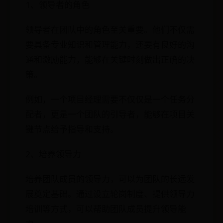
1、领导者的角色
领导者在团队中的角色至关重要。他们不仅需
要具备专业知识和管理能力，还要有良好的沟
通和激励能力，能够在关键时刻做出正确的决
策。
例如，一个项目经理需要不仅仅是一个任务分
配者，更是一个团队的引导者，能够在项目关
键节点给予指导和支持。
2、培养领导力
培养团队成员的领导力，可以为团队的长远发
展奠定基础。通过设立轮岗制度、提供领导力
培训等方式，可以帮助团队成员提升领导能