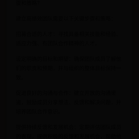
骤和策略？
建立高绩效团队需要以下关键步骤和策略：
招募合适的人才：寻找具备相关技能和经验、
适应力强、有团队合作精神的人才。
设定明确的目标和期望：确保团队成员了解他
们的职责和预期，并与组织的整体目标保持一
致。
促进良好的沟通与合作：建立开放的沟通渠
道，鼓励成员分享想法、反馈和解决问题，并
培养团队合作意识。
提供持续反馈和发展机会：定期评估团队成员
的表现，提供积极的反馈和发展机会，帮助他