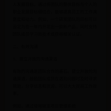
人发展目标。通过将团队的整体目标与个人的
职业发展目标相结合，能够提高员工的工作满
意度和动力。例如，一个研发团队的目标可以
设定为在一年内开发出一款新产品，同时支持
团队成员学习新技术或获得相关认证。
二、有效沟通
1、建立开放的沟通渠道
有效的沟通是团队合作的基石。建立开放的沟
通渠道，鼓励团队成员在遇到问题时及时寻求
帮助，分享信息和资源，可以大大提高工作效
率。
例如，通过使用研发项目管理系统