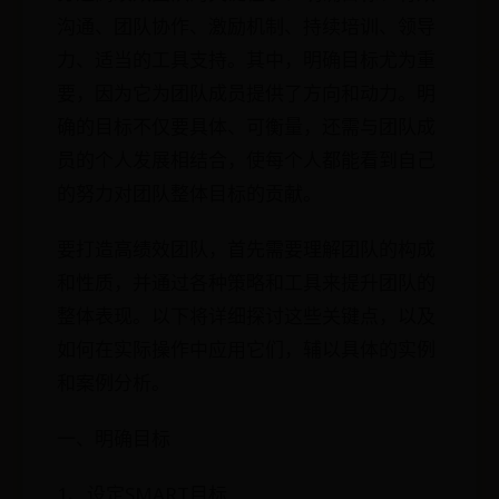
沟通、团队协作、激励机制、持续培训、领导
力、适当的工具支持。其中，明确目标尤为重
要，因为它为团队成员提供了方向和动力。明
确的目标不仅要具体、可衡量，还需与团队成
员的个人发展相结合，使每个人都能看到自己
的努力对团队整体目标的贡献。
要打造高绩效团队，首先需要理解团队的构成
和性质，并通过各种策略和工具来提升团队的
整体表现。以下将详细探讨这些关键点，以及
如何在实际操作中应用它们，辅以具体的实例
和案例分析。
一、明确目标
1、设定SMART目标