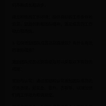
们不断成长和进步。
建立积极的工作环境：提供良好的工作条件和
资源，鼓励创新和团队精神，激发成员的工作
动力和热情。
3. 如何激励团队成员达到高绩效？有什么有效
的激励措施？
激励团队成员达到高绩效可以采取以下有效的
措施：
奖励与认可：通过奖励和认可激励团队成员的
优秀表现，如奖金、晋升、表彰等，以增加他
们的工作动力和满意度。