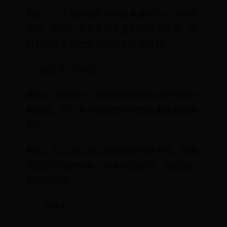
例如，一个技术团队可以每季度举办一次内部
培训，邀请行业专家分享最新的技术趋势，同
时鼓励成员参加外部培训和在线课程。
2、建立学习型组织
建立学习型组织，鼓励团队成员主动分享知识
和经验，可以大大提高团队的整体素质和创新
能力。
例如，可以通过设立内部知识共享平台，鼓励
成员撰写技术博客、分享项目经验，形成良好
的学习氛围。
六、领导力