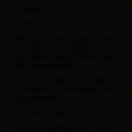
四、激励机制
1、物质激励与精神激励相结合
激励机制是提升团队绩效的重要手段。物质激
励，如奖金和福利，可以直接提高员工的工作
动力；精神激励，如表彰和晋升机会，则能满
足员工的自尊和成就感需求。
例如，一个优秀的销售团队可以设立销售冠军
奖，每季度评选一次，并给予物质奖励，同时
在公司内部进行表彰。
2、即时反馈与长期激励
即时的反馈和长期的激励相结合，可以帮助团