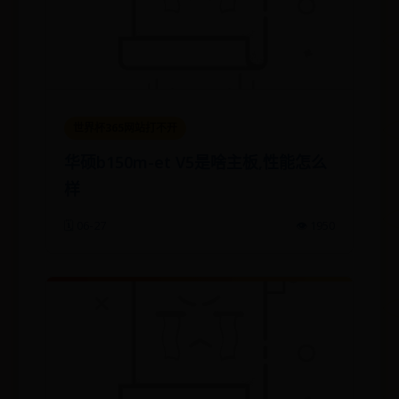
世界杯365网站打不开
华硕b150m-et V5是啥主板,性能怎么
样
🗓️ 06-27
👁️ 1950