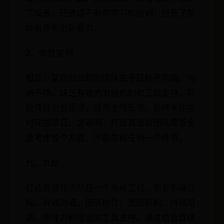
了成长，还通过不断的学习和培训，提升了整
体素质和创新能力。
2、失败案例
相反，某初创公司的团队由于目标不明确、沟
通不畅、缺乏有效的激励机制和工具支持，导
致项目进展缓慢，成员士气低落，最终未能按
时完成项目。这说明，打造高绩效团队需要全
面考虑各个方面，不能忽视任何一个环节。
九、总结
打造高绩效团队是一个系统工程，需要明确目
标、有效沟通、团队协作、激励机制、持续培
训、领导力和适当的工具支持。通过结合具体