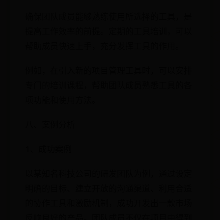
确保团队成员能够熟练使用所选择的工具，是
提高工作效率的前提。定期的工具培训，可以
帮助成员快速上手，充分发挥工具的作用。
例如，在引入新的项目管理工具时，可以安排
专门的培训课程，帮助团队成员熟悉工具的各
项功能和使用方法。
八、案例分析
1、成功案例
以某知名科技公司的研发团队为例，通过设定
明确的目标、建立开放的沟通渠道、利用合适
的协作工具和激励机制，成功开发出一款市场
反响良好的产品。团队成员不仅在项目中得到