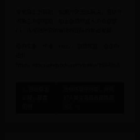
寻求第三方帮助：如果冲突无法解决，可以寻
求第三方的帮助，如上级领导或人力资源部
门，以促进冲突的解决和团队的和谐发展。
原创文章，作者：Edit2，如若转载，请注明
出处：
https://docs.pingcode.com/baike/1694358
← 钱进袋怎
生存环境中的氮，对我
么样，是真
们人类生活都有那些意
的吗
义？ →