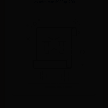
✍️ admin
👁️ 6985
❤️ 200