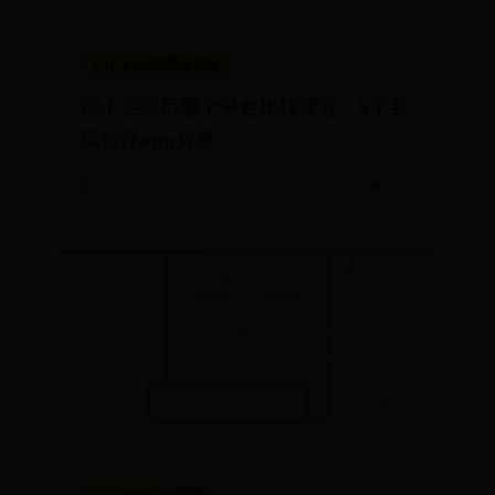
office365邮箱手机版
网上买菜用哪个平台比较便宜，5个买
菜软件app分享
🗓️ 07-10
👁️ 2747